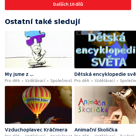
Dalších 10 dílů
Ostatní také sledují
My jsme z ...
Dětská encyklopedie svě
Pro děti
Vzdělávací
Společnost
Pro děti
Vzdělávací
Společn
Vzduchoplavec Kráčmera
Animační školička
Pro děti
Vzdělávací
Společnost
Pro děti
Vzdělávací
Tvoření