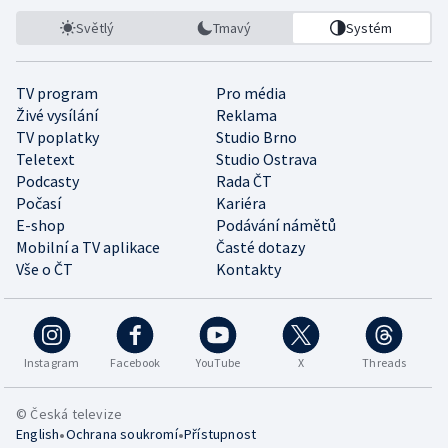
Světlý
Tmavý
Systém
TV program
Pro média
Živé vysílání
Reklama
TV poplatky
Studio Brno
Teletext
Studio Ostrava
Podcasty
Rada ČT
Počasí
Kariéra
E-shop
Podávání námětů
Mobilní a TV aplikace
Časté dotazy
Vše o ČT
Kontakty
Instagram
Facebook
YouTube
X
Threads
© Česká televize
•
•
English
Ochrana soukromí
Přístupnost