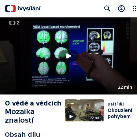
Clo
Search
22 min
O vědě a vědcích
Další díl
Mozaika
Okouzlení
pohybem
22 min
znalostí
Obsah dílu