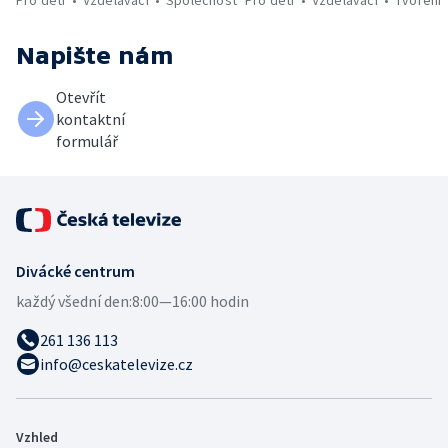
Napište nám
Otevřít
kontaktní
formulář
Divácké centrum
každý všední den:
8:00—16:00 hodin
261 136 113
info@ceskatelevize.cz
Vzhled