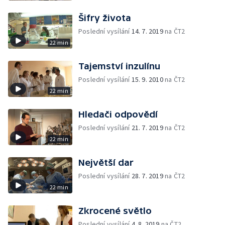
Šifry života
Poslední vysílání
14. 7. 2019
na ČT2
22 min
Tajemství inzulínu
Poslední vysílání
15. 9. 2010
na ČT2
22 min
Hledači odpovědí
Poslední vysílání
21. 7. 2019
na ČT2
22 min
Největší dar
Poslední vysílání
28. 7. 2019
na ČT2
22 min
Zkrocené světlo
Poslední vysílání
4. 8. 2019
na ČT2