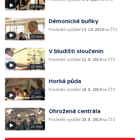
23 min
Démonické buňky
Poslední vysílání
13. 10. 2010
na ČT2
22 min
V bludišti sloučenin
Poslední vysílání
11. 8. 2019
na ČT2
22 min
Horká půda
Poslední vysílání
18. 8. 2019
na ČT2
22 min
Ohrožená centrála
Poslední vysílání
25. 8. 2019
na ČT2
22 min