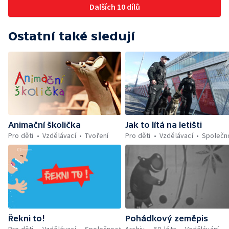
Dalších 10 dílů
Ostatní také sledují
Animační školička
Jak to lítá na letišti
Pro děti
Vzdělávací
Tvoření
Pro děti
Vzdělávací
Společn
Řekni to!
Pohádkový zeměpis
Pro děti
Vzdělávací
Společnost
Archiv
60. léta
Vzdělávání