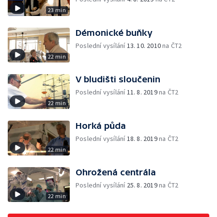
23 min
Démonické buňky
Poslední vysílání
13. 10. 2010
na ČT2
22 min
V bludišti sloučenin
Poslední vysílání
11. 8. 2019
na ČT2
22 min
Horká půda
Poslední vysílání
18. 8. 2019
na ČT2
22 min
Ohrožená centrála
Poslední vysílání
25. 8. 2019
na ČT2
22 min