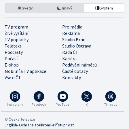
Světlý
Tmavý
Systém
TV program
Pro média
Živé vysílání
Reklama
TV poplatky
Studio Brno
Teletext
Studio Ostrava
Podcasty
Rada ČT
Počasí
Kariéra
E-shop
Podávání námětů
Mobilní a TV aplikace
Časté dotazy
Vše o ČT
Kontakty
Instagram
Facebook
YouTube
X
Threads
© Česká televize
•
•
English
Ochrana soukromí
Přístupnost