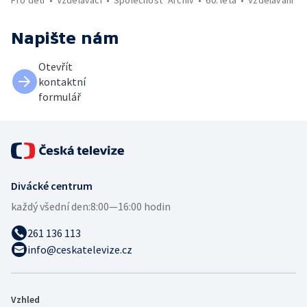
Napište nám
Otevřít
kontaktní
formulář
Divácké centrum
každý všední den:
8:00—16:00 hodin
261 136 113
info@ceskatelevize.cz
Vzhled