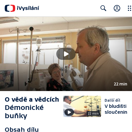
Clo
Search
22 min
O vědě a vědcích
Další díl
Démonické
V bludišti
sloučenin
22 min
buňky
Obsah dílu