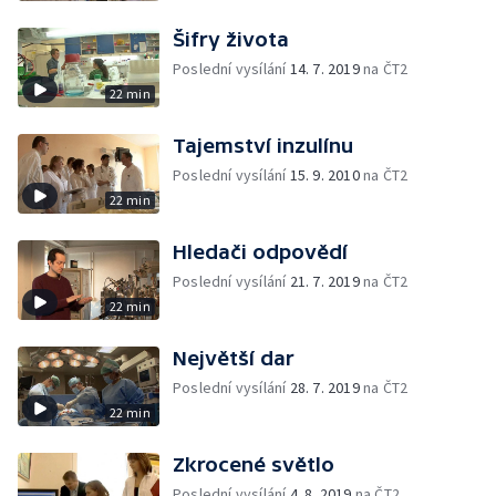
Šifry života
Poslední vysílání
14. 7. 2019
na ČT2
22 min
Tajemství inzulínu
Poslední vysílání
15. 9. 2010
na ČT2
22 min
Hledači odpovědí
Poslední vysílání
21. 7. 2019
na ČT2
22 min
Největší dar
Poslední vysílání
28. 7. 2019
na ČT2
22 min
Zkrocené světlo
Poslední vysílání
4. 8. 2019
na ČT2