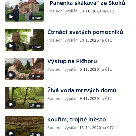
"Panenka skákavá" ze Skoků
Poslední vysílání
30. 10. 2020
na ČT2
18 min
Čtrnáct svatých pomocníků
Poslední vysílání
30. 1. 2026
na ČT2
17 min
Výstup na Pičhoru
Poslední vysílání
6. 11. 2020
na ČT2
18 min
Živá voda mrtvých domů
Poslední vysílání
9. 11. 2020
na ČT2
18 min
Kouřim, trojité město
Poslední vysílání
13. 11. 2020
na ČT2
18 min