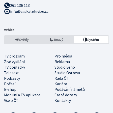
261 136 113
info@ceskatelevize.cz
Vzhled
Světlý
Tmavý
Systém
TV program
Pro média
Živé vysílání
Reklama
TV poplatky
Studio Brno
Teletext
Studio Ostrava
Podcasty
Rada ČT
Počasí
Kariéra
E-shop
Podávání námětů
Mobilní a TV aplikace
Časté dotazy
Vše o ČT
Kontakty