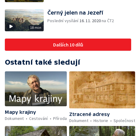
Černý jelen na Jezeří
Poslední vysílání
16. 11. 2020
na ČT2
18 min
Dalších 10 dílů
Ostatní také sledují
Mapy krajiny
Ztracené adresy
Dokument
Cestování
Příroda
Dokument
Historie
Společnost