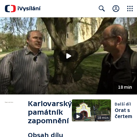
Close
Search
18 min
Karlovarský
Další díl
Orat s
památník
čertem
18 min
zapomnění
Obsah dílu