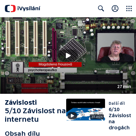
Close
Search
27 min
Závislosti
Další díl
5/10 Závislost na
6/10
Závislost
27 min
internetu
na
drogách
Obsah dílu