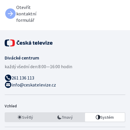
Otevřít
kontaktní
formulář
Divácké centrum
každý všední den:
8:00—16:00 hodin
261 136 113
info@ceskatelevize.cz
Vzhled
Světlý
Tmavý
Systém