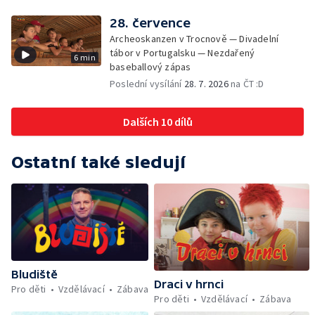
28. července
Archeoskanzen v Trocnově — Divadelní
tábor v Portugalsku — Nezdařený
6 min
baseballový zápas
Poslední vysílání
28. 7. 2026
na ČT :D
Dalších 10 dílů
Ostatní také sledují
Bludiště
Draci v hrnci
Pro děti
Vzdělávací
Zábava
Pro děti
Vzdělávací
Zábava