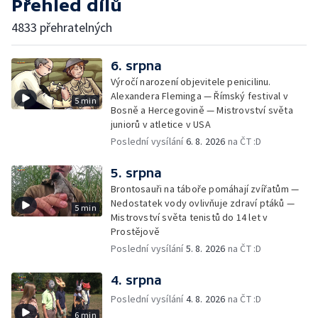
Přehled dílů
4833 přehratelných
6. srpna
Výročí narození objevitele penicilinu.
Alexandera Fleminga — Římský festival v
5 min
Bosně a Hercegovině — Mistrovství světa
juniorů v atletice v USA
Poslední vysílání
6. 8. 2026
na ČT :D
5. srpna
Brontosauři na táboře pomáhají zvířatům —
Nedostatek vody ovlivňuje zdraví ptáků —
5 min
Mistrovství světa tenistů do 14 let v
Prostějově
Poslední vysílání
5. 8. 2026
na ČT :D
4. srpna
Poslední vysílání
4. 8. 2026
na ČT :D
6 min