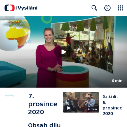
Close
Search
6 min
7.
Další díl
8.
prosince
prosince
6 min
2020
2020
Obsah dílu