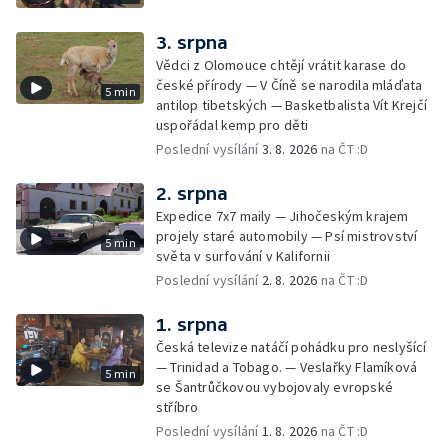
3. srpna
Vědci z Olomouce chtějí vrátit karase do
české přírody — V Číně se narodila mláďata
5 min
antilop tibetských — Basketbalista Vít Krejčí
uspořádal kemp pro děti
Poslední vysílání
3. 8. 2026
na ČT :D
2. srpna
Expedice 7x7 maily — Jihočeským krajem
projely staré automobily — Psí mistrovství
5 min
světa v surfování v Kalifornii
Poslední vysílání
2. 8. 2026
na ČT :D
1. srpna
Česká televize natáčí pohádku pro neslyšící
— Trinidad a Tobago. — Veslařky Flamíková
5 min
se Šantrůčkovou vybojovaly evropské
stříbro
Poslední vysílání
1. 8. 2026
na ČT :D