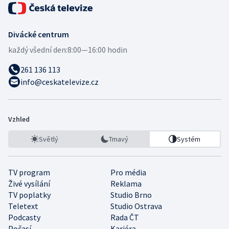
Divácké centrum
každý všední den:
8:00—16:00 hodin
261 136 113
info@ceskatelevize.cz
Vzhled
Světlý
Tmavý
Systém
TV program
Pro média
Živé vysílání
Reklama
TV poplatky
Studio Brno
Teletext
Studio Ostrava
Podcasty
Rada ČT
Počasí
Kariéra