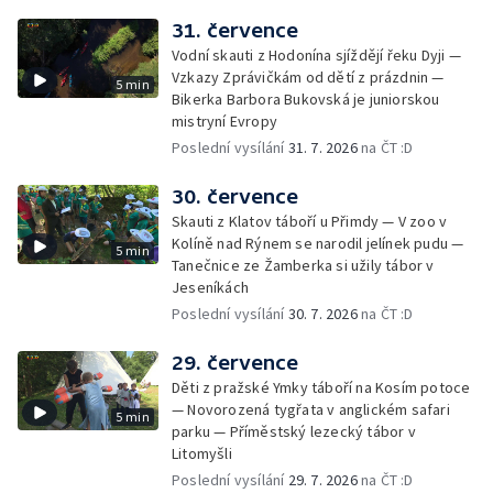
31. července
Vodní skauti z Hodonína sjíždějí řeku Dyji —
Vzkazy Zprávičkám od dětí z prázdnin —
5 min
Bikerka Barbora Bukovská je juniorskou
mistryní Evropy
Poslední vysílání
31. 7. 2026
na ČT :D
30. července
Skauti z Klatov táboří u Přimdy — V zoo v
Kolíně nad Rýnem se narodil jelínek pudu —
5 min
Tanečnice ze Žamberka si užily tábor v
Jeseníkách
Poslední vysílání
30. 7. 2026
na ČT :D
29. července
Děti z pražské Ymky táboří na Kosím potoce
— Novorozená tygřata v anglickém safari
5 min
parku — Příměstský lezecký tábor v
Litomyšli
Poslední vysílání
29. 7. 2026
na ČT :D