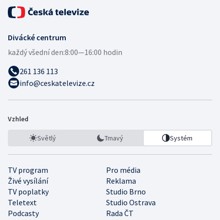
Divácké centrum
každý všední den:
8:00—16:00 hodin
261 136 113
info@ceskatelevize.cz
Vzhled
Světlý
Tmavý
Systém
TV program
Pro média
Živé vysílání
Reklama
TV poplatky
Studio Brno
Teletext
Studio Ostrava
Podcasty
Rada ČT