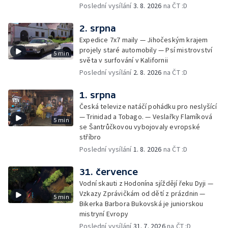
Poslední vysílání
3. 8. 2026
na ČT :D
2. srpna
Expedice 7x7 maily — Jihočeským krajem
projely staré automobily — Psí mistrovství
5 min
světa v surfování v Kalifornii
Poslední vysílání
2. 8. 2026
na ČT :D
1. srpna
Česká televize natáčí pohádku pro neslyšící
— Trinidad a Tobago. — Veslařky Flamíková
5 min
se Šantrůčkovou vybojovaly evropské
stříbro
Poslední vysílání
1. 8. 2026
na ČT :D
31. července
Vodní skauti z Hodonína sjíždějí řeku Dyji —
Vzkazy Zprávičkám od dětí z prázdnin —
5 min
Bikerka Barbora Bukovská je juniorskou
mistryní Evropy
Poslední vysílání
31. 7. 2026
na ČT :D