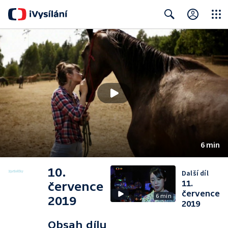
Close
Search
6 min
10.
Další díl
11.
července
července
6 min
2019
2019
Obsah dílu