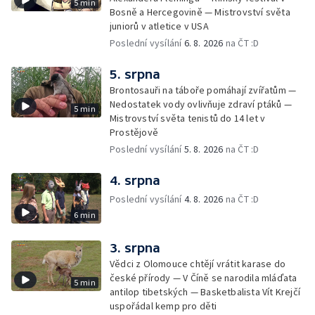
5 min
Bosně a Hercegovině — Mistrovství světa
juniorů v atletice v USA
Poslední vysílání
6. 8. 2026
na ČT :D
5. srpna
Brontosauři na táboře pomáhají zvířatům —
Nedostatek vody ovlivňuje zdraví ptáků —
5 min
Mistrovství světa tenistů do 14 let v
Prostějově
Poslední vysílání
5. 8. 2026
na ČT :D
4. srpna
Poslední vysílání
4. 8. 2026
na ČT :D
6 min
3. srpna
Vědci z Olomouce chtějí vrátit karase do
české přírody — V Číně se narodila mláďata
5 min
antilop tibetských — Basketbalista Vít Krejčí
uspořádal kemp pro děti