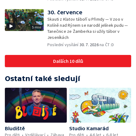
30. července
Skauti z Klatov táboří u Přimdy — V zoo v
Kolíně nad Rýnem se narodil jelínek pudu —
5 min
Tanečnice ze Žamberka si užily tábor v
Jeseníkách
Poslední vysílání
30. 7. 2026
na ČT :D
Dalších 10 dílů
Ostatní také sledují
Bludiště
Studio Kamarád
Pro děti
Vzdělávací
Zábava
Pro děti
4-6 let
6-8 let