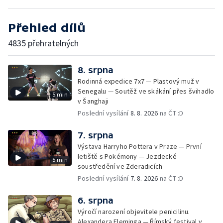
Přehled dílů
4835 přehratelných
8. srpna
Rodinná expedice 7x7 — Plastový muž v
Senegalu — Soutěž ve skákání přes švihadlo
5 min
v Šanghaji
Poslední vysílání
8. 8. 2026
na ČT :D
7. srpna
Výstava Harryho Pottera v Praze — První
letiště s Pokémony — Jezdecké
5 min
soustředění ve Zderadicích
Poslední vysílání
7. 8. 2026
na ČT :D
6. srpna
Výročí narození objevitele penicilinu.
Alexandera Fleminga — Římský festival v