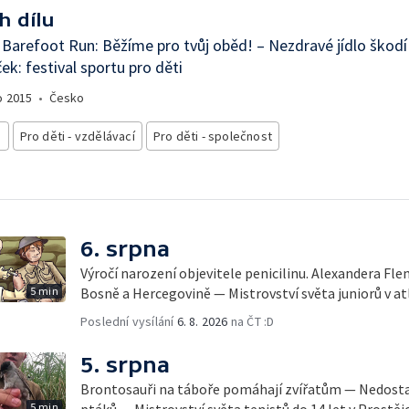
h dílu
Barefoot Run: Běžíme pro tvůj oběd! – Nezdravé jídlo škodí
ek: festival sportu pro děti
o
2015
•
Česko
i
Pro děti - vzdělávací
Pro děti - společnost
6. srpna
Výročí narození objevitele penicilinu. Alexandera Fl
5 min
Bosně a Hercegovině — Mistrovství světa juniorů v at
Poslední vysílání
6. 8. 2026
na ČT :D
5. srpna
Brontosauři na táboře pomáhají zvířatům — Nedostat
5 min
ptáků — Mistrovství světa tenistů do 14 let v Prostěj