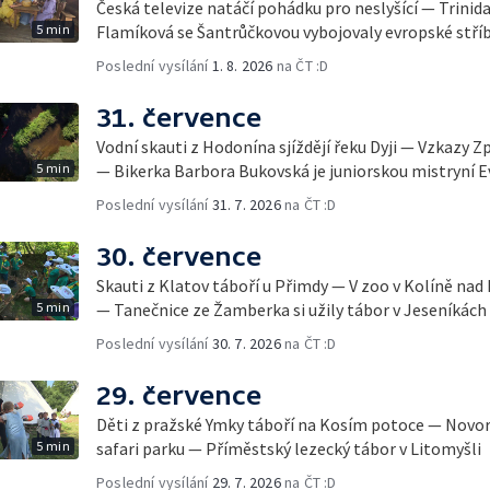
Česká televize natáčí pohádku pro neslyšící — Trinid
5 min
Flamíková se Šantrůčkovou vybojovaly evropské stří
Poslední vysílání
1. 8. 2026
na ČT :D
31. července
Vodní skauti z Hodonína sjíždějí řeku Dyji — Vzkazy Z
5 min
— Bikerka Barbora Bukovská je juniorskou mistryní 
Poslední vysílání
31. 7. 2026
na ČT :D
30. července
Skauti z Klatov táboří u Přimdy — V zoo v Kolíně nad
5 min
— Tanečnice ze Žamberka si užily tábor v Jeseníkách
Poslední vysílání
30. 7. 2026
na ČT :D
29. července
Děti z pražské Ymky táboří na Kosím potoce — Novo
5 min
safari parku — Příměstský lezecký tábor v Litomyšli
Poslední vysílání
29. 7. 2026
na ČT :D