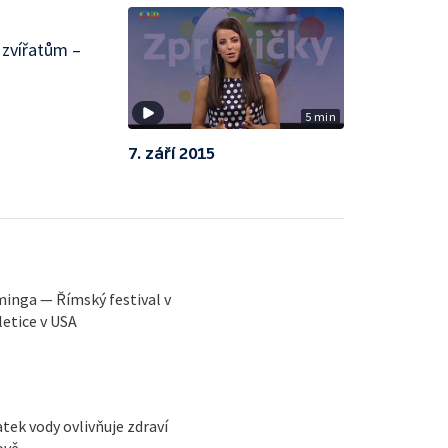
 zvířatům –
5 min
7. září 2015
eminga — Římský festival v
letice v USA
ek vody ovlivňuje zdraví
ově