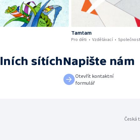
Tamtam
Pro děti
Vzdělávací
Společnos
lních sítích
Napište nám
Otevřít kontaktní
formulář
Česká t