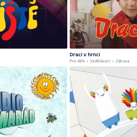
Draci v hrnci
Pro děti
Vzdělávací
Zábava