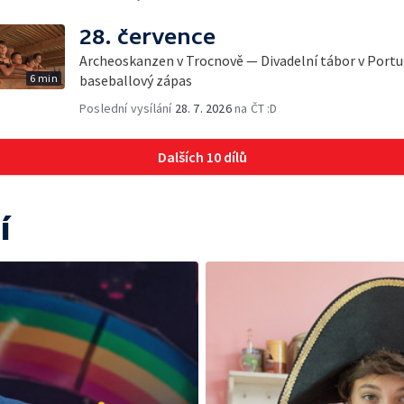
28. července
Archeoskanzen v Trocnově — Divadelní tábor v Port
6 min
baseballový zápas
Poslední vysílání
28. 7. 2026
na ČT :D
Dalších 10 dílů
í