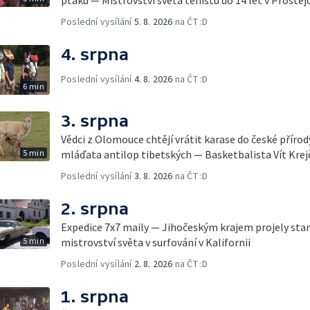
Poslední vysílání
5. 8. 2026
na ČT :D
4. srpna
Poslední vysílání
4. 8. 2026
na ČT :D
6 min
3. srpna
Vědci z Olomouce chtějí vrátit karase do české přírod
5 min
mláďata antilop tibetských — Basketbalista Vít Krej
Poslední vysílání
3. 8. 2026
na ČT :D
2. srpna
Expedice 7x7 maily — Jihočeským krajem projely sta
5 min
mistrovství světa v surfování v Kalifornii
Poslední vysílání
2. 8. 2026
na ČT :D
1. srpna