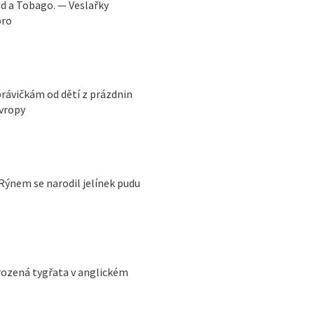
ad a Tobago. — Veslařky
bro
právičkám od dětí z prázdnin
Evropy
 Rýnem se narodil jelínek pudu
rozená tygřata v anglickém