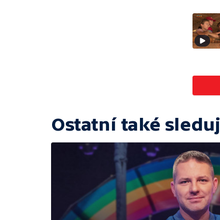
Ostatní také sleduj