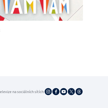
t
elevize na sociálních sítích: