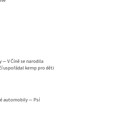
y — V Číně se narodila
čí uspořádal kemp pro děti
ré automobily — Psí