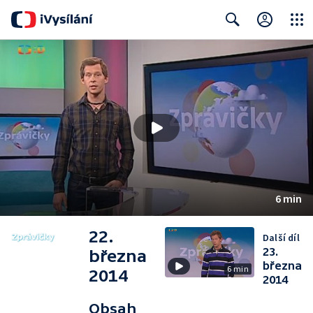
Close
Search
6 min
22.
Další díl
23.
března
března
6 min
2014
2014
Obsah