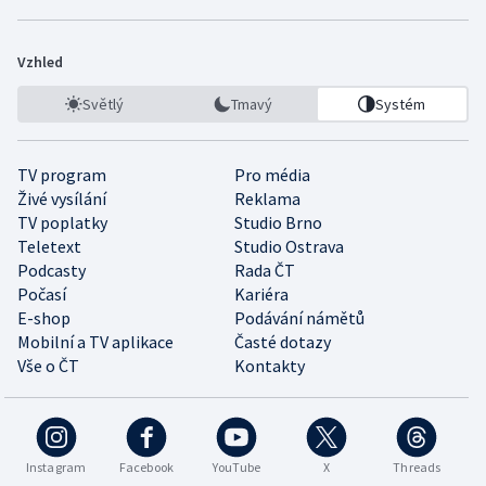
Vzhled
Světlý
Tmavý
Systém
TV program
Pro média
Živé vysílání
Reklama
TV poplatky
Studio Brno
Teletext
Studio Ostrava
Podcasty
Rada ČT
Počasí
Kariéra
E-shop
Podávání námětů
Mobilní a TV aplikace
Časté dotazy
Vše o ČT
Kontakty
Instagram
Facebook
YouTube
X
Threads