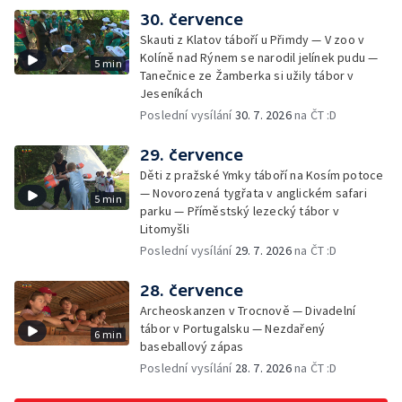
30. července
Skauti z Klatov táboří u Přimdy — V zoo v
Kolíně nad Rýnem se narodil jelínek pudu —
5 min
Tanečnice ze Žamberka si užily tábor v
Jeseníkách
Poslední vysílání
30. 7. 2026
na ČT :D
29. července
Děti z pražské Ymky táboří na Kosím potoce
— Novorozená tygřata v anglickém safari
5 min
parku — Příměstský lezecký tábor v
Litomyšli
Poslední vysílání
29. 7. 2026
na ČT :D
28. července
Archeoskanzen v Trocnově — Divadelní
tábor v Portugalsku — Nezdařený
6 min
baseballový zápas
Poslední vysílání
28. 7. 2026
na ČT :D