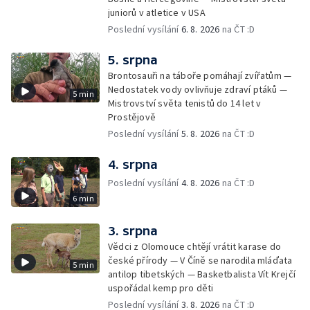
juniorů v atletice v USA
Poslední vysílání
6. 8. 2026
na ČT :D
5. srpna
Brontosauři na táboře pomáhají zvířatům —
Nedostatek vody ovlivňuje zdraví ptáků —
5 min
Mistrovství světa tenistů do 14 let v
Prostějově
Poslední vysílání
5. 8. 2026
na ČT :D
4. srpna
Poslední vysílání
4. 8. 2026
na ČT :D
6 min
3. srpna
Vědci z Olomouce chtějí vrátit karase do
české přírody — V Číně se narodila mláďata
5 min
antilop tibetských — Basketbalista Vít Krejčí
uspořádal kemp pro děti
Poslední vysílání
3. 8. 2026
na ČT :D