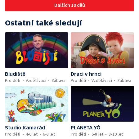
Dalších 10 dílů
Ostatní také sledují
Bludiště
Draci v hrnci
Pro děti
Vzdělávací
Zábava
Pro děti
Vzdělávací
Zábava
Studio Kamarád
PLANETA YÓ
Pro děti
4-6 let
6-8 let
Pro děti
6-8 let
8-10 let