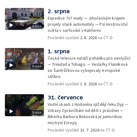
2. srpna
Expedice 7x7 maily — Jihočeským krajem
projely staré automobily — Psí mistrovství
5 min
světa v surfování v Kalifornii
Poslední vysílání
2. 8. 2026
na ČT :D
1. srpna
Česká televize natáčí pohádku pro neslyšící
— Trinidad a Tobago. — Veslařky Flamíková
5 min
se Šantrůčkovou vybojovaly evropské
stříbro
Poslední vysílání
1. 8. 2026
na ČT :D
31. července
Vodní skauti z Hodonína sjíždějí řeku Dyji —
Vzkazy Zprávičkám od dětí z prázdnin —
5 min
Bikerka Barbora Bukovská je juniorskou
mistryní Evropy
Poslední vysílání
31. 7. 2026
na ČT :D