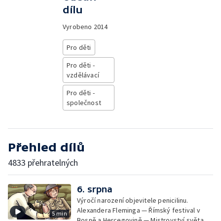
dílu
Vyrobeno
2014
Pro děti
Pro děti -
vzdělávací
Pro děti -
společnost
Přehled dílů
4833 přehratelných
6. srpna
Výročí narození objevitele penicilinu.
Alexandera Fleminga — Římský festival v
5 min
Bosně a Hercegovině — Mistrovství světa