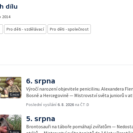
h dílu
o
2014
i
Pro děti - vzdělávací
Pro děti - společnost
6. srpna
Výročí narození objevitele penicilinu. Alexandera Fl
5 min
Bosně a Hercegovině — Mistrovství světa juniorů v at
Poslední vysílání
6. 8. 2026
na ČT :D
5. srpna
Brontosauři na táboře pomáhají zvířatům — Nedostat
5 min
ptáků — Mistrovství světa tenistů do 14 let v Prostěj