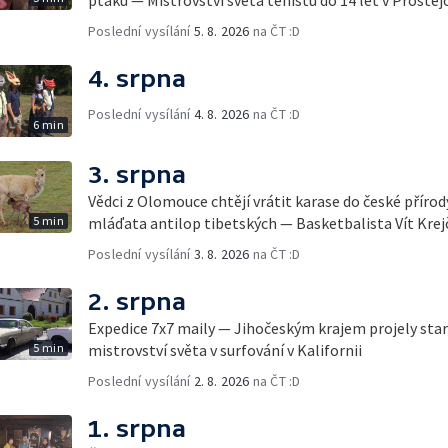
Poslední vysílání
5. 8. 2026
na ČT :D
4. srpna
Poslední vysílání
4. 8. 2026
na ČT :D
6 min
3. srpna
Vědci z Olomouce chtějí vrátit karase do české přírod
5 min
mláďata antilop tibetských — Basketbalista Vít Krej
Poslední vysílání
3. 8. 2026
na ČT :D
2. srpna
Expedice 7x7 maily — Jihočeským krajem projely sta
5 min
mistrovství světa v surfování v Kalifornii
Poslední vysílání
2. 8. 2026
na ČT :D
1. srpna