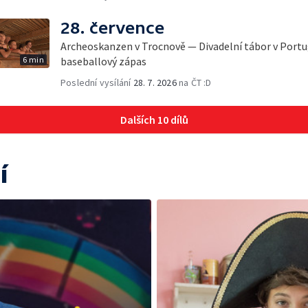
28. července
Archeoskanzen v Trocnově — Divadelní tábor v Port
6 min
baseballový zápas
Poslední vysílání
28. 7. 2026
na ČT :D
Dalších 10 dílů
í