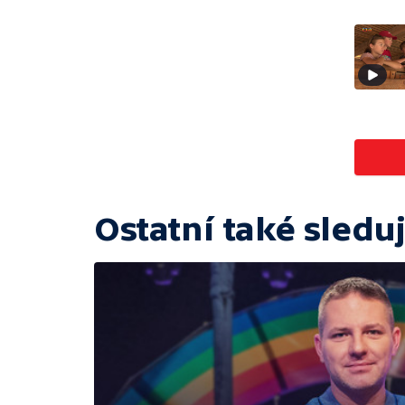
Ostatní také sleduj