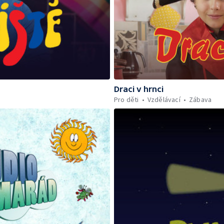
Draci v hrnci
Pro děti
Vzdělávací
Zábava