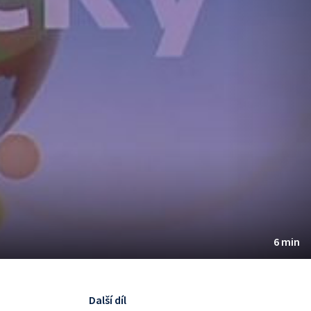
6 min
Další díl