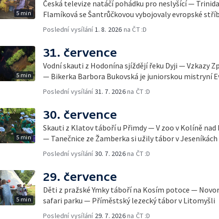
Česká televize natáčí pohádku pro neslyšící — Trinid
5 min
Flamíková se Šantrůčkovou vybojovaly evropské stří
Poslední vysílání
1. 8. 2026
na ČT :D
31. července
Vodní skauti z Hodonína sjíždějí řeku Dyji — Vzkazy Z
5 min
— Bikerka Barbora Bukovská je juniorskou mistryní 
Poslední vysílání
31. 7. 2026
na ČT :D
30. července
Skauti z Klatov táboří u Přimdy — V zoo v Kolíně nad
5 min
— Tanečnice ze Žamberka si užily tábor v Jeseníkách
Poslední vysílání
30. 7. 2026
na ČT :D
29. července
Děti z pražské Ymky táboří na Kosím potoce — Novo
5 min
safari parku — Příměstský lezecký tábor v Litomyšli
Poslední vysílání
29. 7. 2026
na ČT :D