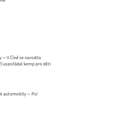
y — V Číně se narodila
čí uspořádal kemp pro děti
ré automobily — Psí