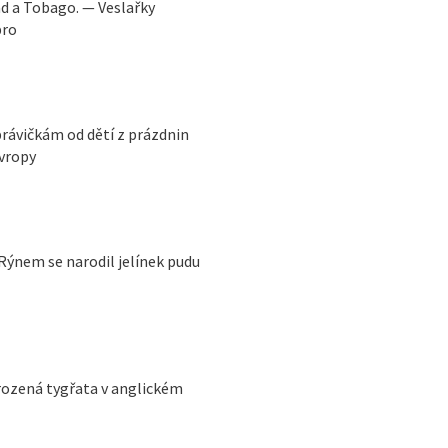
ad a Tobago. — Veslařky
bro
právičkám od dětí z prázdnin
Evropy
 Rýnem se narodil jelínek pudu
rozená tygřata v anglickém