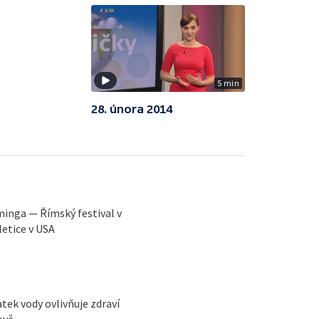
5 min
28. února 2014
eminga — Římský festival v
letice v USA
ek vody ovlivňuje zdraví
ově