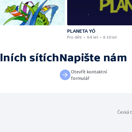
PLANETA YÓ
Pro děti
6-8 let
8-10 let
lních sítích
Napište nám
Otevřít kontaktní
formulář
Česká t