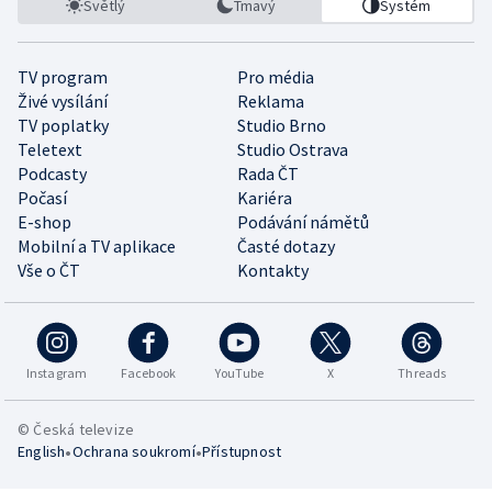
Světlý
Tmavý
Systém
TV program
Pro média
Živé vysílání
Reklama
TV poplatky
Studio Brno
Teletext
Studio Ostrava
Podcasty
Rada ČT
Počasí
Kariéra
E-shop
Podávání námětů
Mobilní a TV aplikace
Časté dotazy
Vše o ČT
Kontakty
Instagram
Facebook
YouTube
X
Threads
© Česká televize
•
•
English
Ochrana soukromí
Přístupnost