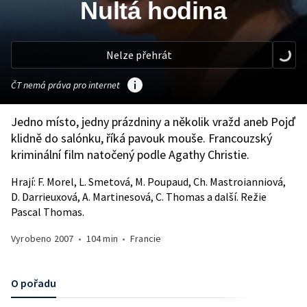
Nultá hodina
Nelze přehrát
ČT nemá práva pro internet
Jedno místo, jedny prázdniny a několik vražd aneb Pojď
klidně do salónku, říká pavouk mouše. Francouzský
kriminální film natočený podle Agathy Christie.
Hrají: F. Morel, L. Smetová, M. Poupaud, Ch. Mastroianniová,
D. Darrieuxová, A. Martinesová, C. Thomas a další. Režie
Pascal Thomas.
Vyrobeno
2007
•
104 min
•
Francie
O pořadu