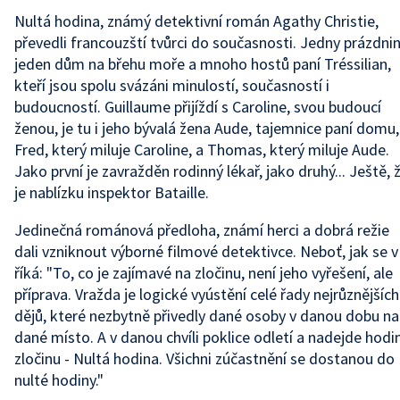
Nultá hodina, známý detektivní román Agathy Christie,
převedli francouzští tvůrci do současnosti. Jedny prázdnin
jeden dům na břehu moře a mnoho hostů paní Tréssilian,
kteří jsou spolu svázáni minulostí, současností i
budoucností. Guillaume přijíždí s Caroline, svou budoucí
ženou, je tu i jeho bývalá žena Aude, tajemnice paní domu,
Fred, který miluje Caroline, a Thomas, který miluje Aude.
Jako první je zavražděn rodinný lékař, jako druhý... Ještě, 
je nablízku inspektor Bataille.
Jedinečná románová předloha, známí herci a dobrá režie
dali vzniknout výborné filmové detektivce. Neboť, jak se v
říká: "To, co je zajímavé na zločinu, není jeho vyřešení, ale
příprava. Vražda je logické vyústění celé řady nejrůznějších
dějů, které nezbytně přivedly dané osoby v danou dobu na
dané místo. A v danou chvíli poklice odletí a nadejde hodi
zločinu - Nultá hodina. Všichni zúčastnění se dostanou do
nulté hodiny."