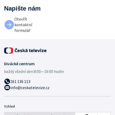
Napište nám
Otevřít
kontaktní
formulář
Divácké centrum
každý všední den:
8:00—16:00 hodin
261 136 113
info@ceskatelevize.cz
Vzhled