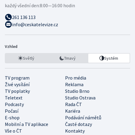
každý všední den:
8:00—16:00 hodin
261 136 113
info@ceskatelevize.cz
Vzhled
Světlý
Tmavý
Systém
TV program
Pro média
Živé vysílání
Reklama
TV poplatky
Studio Brno
Teletext
Studio Ostrava
Podcasty
Rada ČT
Počasí
Kariéra
E-shop
Podávání námětů
Mobilní a TV aplikace
Časté dotazy
Vše o ČT
Kontakty