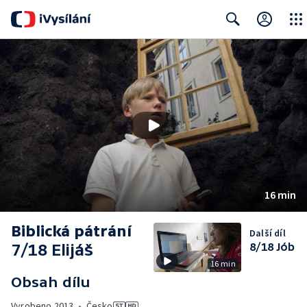
Close
Search
16 min
Biblická pátrání
Další díl
7/18 Elijáš
8/18 Jób
16 min
Obsah dílu
Vyrobeno
2013
•
Česko