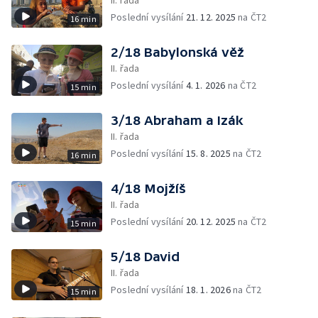
II. řada
Poslední vysílání
21. 12. 2025
na ČT2
16 min
2/18 Babylonská věž
II. řada
Poslední vysílání
4. 1. 2026
na ČT2
15 min
3/18 Abraham a Izák
II. řada
Poslední vysílání
15. 8. 2025
na ČT2
16 min
4/18 Mojžíš
II. řada
Poslední vysílání
20. 12. 2025
na ČT2
15 min
5/18 David
II. řada
Poslední vysílání
18. 1. 2026
na ČT2
15 min