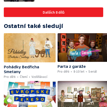
Dalších 8 dílů
Ostatní také sledují
Parta z garáže
Pohádky Bedřicha
Pro děti
8-10 let
Seriál
Smetany
Pro děti
Čtení
Vzdělávací