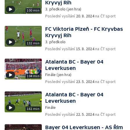
Kryvyj Rih
3. předkolo (jen hra)
100 min
Poslední vysílání
20. 8. 2024
na ČT sport
FC Viktoria Plzeň - FC Kryvbas
Kryvyj Rih
3. předkolo
132 min
Poslední vysílání
15. 8. 2024
na ČT sport
Atalanta BC - Bayer 04
Leverkusen
Finále (jen hra)
104 min
Poslední vysílání
23. 5. 2024
na ČT sport
Atalanta BC - Bayer 04
Leverkusen
Finále
161 min
Poslední vysílání
22. 5. 2024
na ČT sport
Bayer 04 Leverkusen - AS Řím