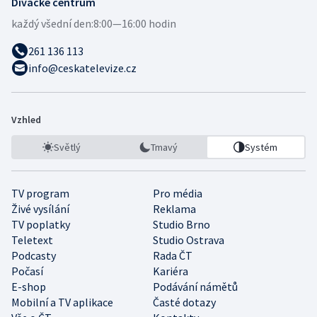
Divácké centrum
každý všední den:
8:00—16:00 hodin
261 136 113
info@ceskatelevize.cz
Vzhled
Světlý
Tmavý
Systém
TV program
Pro média
Živé vysílání
Reklama
TV poplatky
Studio Brno
Teletext
Studio Ostrava
Podcasty
Rada ČT
Počasí
Kariéra
E-shop
Podávání námětů
Mobilní a TV aplikace
Časté dotazy