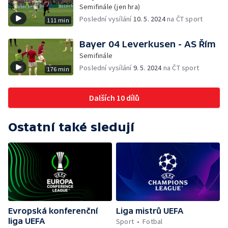
Semifinále (jen hra)
Poslední vysílání
10. 5. 2024
na ČT sport
111 min
Bayer 04 Leverkusen - AS Řím
Semifinále
Poslední vysílání
9. 5. 2024
na ČT sport
176 min
Dalších 10 dílů
Ostatní také sledují
Evropská konferenční
Liga mistrů UEFA
liga UEFA
Sport
Fotbal