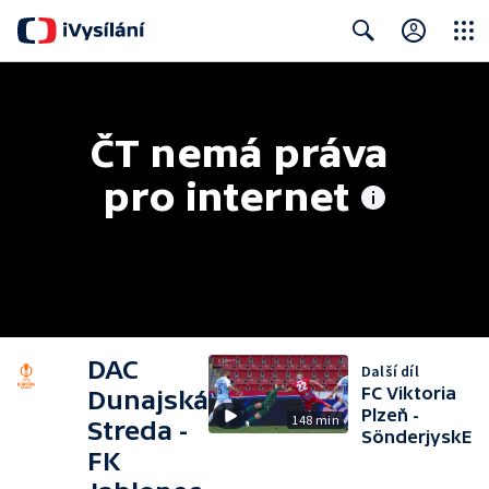
Close
Search
ČT nemá práva 
pro internet
DAC
Další díl
FC Viktoria
Dunajská
Plzeň -
148 min
Streda -
SönderjyskE
FK