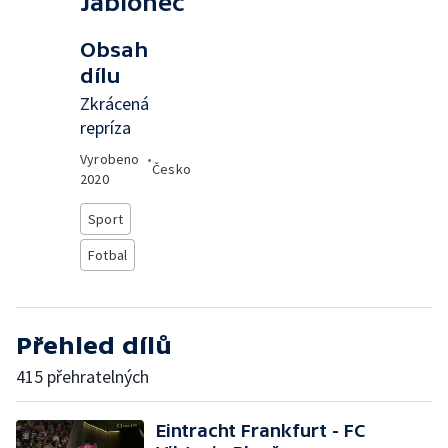
Jablonec
Obsah
dílu
Zkrácená
repríza
Vyrobeno
•
Česko
2020
Sport
Fotbal
Přehled dílů
415 přehratelných
Eintracht Frankfurt - FC