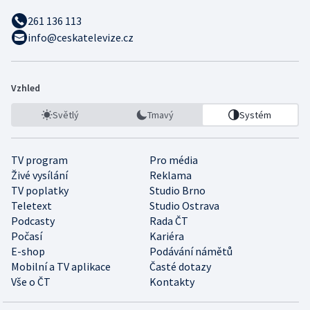
261 136 113
info@ceskatelevize.cz
Vzhled
Světlý
Tmavý
Systém
TV program
Pro média
Živé vysílání
Reklama
TV poplatky
Studio Brno
Teletext
Studio Ostrava
Podcasty
Rada ČT
Počasí
Kariéra
E-shop
Podávání námětů
Mobilní a TV aplikace
Časté dotazy
Vše o ČT
Kontakty