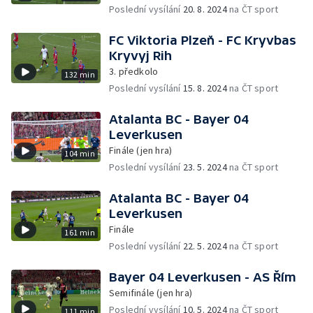
Poslední vysílání
20. 8. 2024
na ČT sport
FC Viktoria Plzeň - FC Kryvbas
Kryvyj Rih
3. předkolo
132 min
Poslední vysílání
15. 8. 2024
na ČT sport
Atalanta BC - Bayer 04
Leverkusen
Finále (jen hra)
104 min
Poslední vysílání
23. 5. 2024
na ČT sport
Atalanta BC - Bayer 04
Leverkusen
Finále
161 min
Poslední vysílání
22. 5. 2024
na ČT sport
Bayer 04 Leverkusen - AS Řím
Semifinále (jen hra)
Poslední vysílání
10. 5. 2024
na ČT sport
111 min