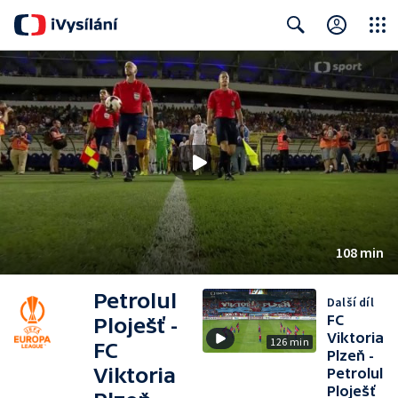
Close
Search
108 min
Petrolul
Další díl
FC
Ploješť -
Viktoria
126 min
FC
Plzeň -
Viktoria
Petrolul
Ploješť