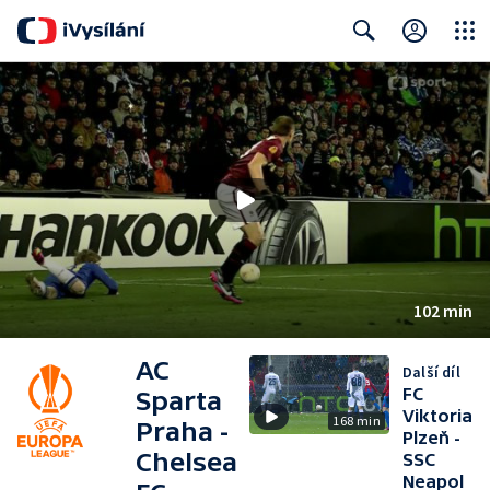
Close
Search
102 min
AC
Další díl
FC
Sparta
Viktoria
168 min
Praha -
Plzeň -
Chelsea
SSC
Neapol