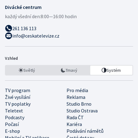
Divácké centrum
každý všední den:
8:00—16:00 hodin
261 136 113
info@ceskatelevize.cz
Vzhled
Světlý
Tmavý
Systém
TV program
Pro média
Živé vysílání
Reklama
TV poplatky
Studio Brno
Teletext
Studio Ostrava
Podcasty
Rada ČT
Počasí
Kariéra
E-shop
Podávání námětů
Mobilní a TV aplikace
Časté dotazy