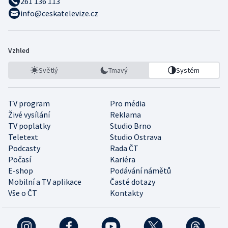
261 136 113
info@ceskatelevize.cz
Vzhled
Světlý
Tmavý
Systém
TV program
Pro média
Živé vysílání
Reklama
TV poplatky
Studio Brno
Teletext
Studio Ostrava
Podcasty
Rada ČT
Počasí
Kariéra
E-shop
Podávání námětů
Mobilní a TV aplikace
Časté dotazy
Vše o ČT
Kontakty