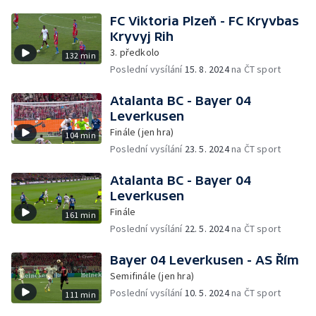
FC Viktoria Plzeň - FC Kryvbas
Kryvyj Rih
3. předkolo
132 min
Poslední vysílání
15. 8. 2024
na ČT sport
Atalanta BC - Bayer 04
Leverkusen
Finále (jen hra)
104 min
Poslední vysílání
23. 5. 2024
na ČT sport
Atalanta BC - Bayer 04
Leverkusen
Finále
161 min
Poslední vysílání
22. 5. 2024
na ČT sport
Bayer 04 Leverkusen - AS Řím
Semifinále (jen hra)
Poslední vysílání
10. 5. 2024
na ČT sport
111 min