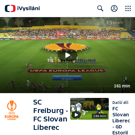
Close
Search
161 min
SC
Další díl
FC
Freiburg -
Slovan
144 min
FC Slovan
Liberec
Liberec
- GD
Estoril