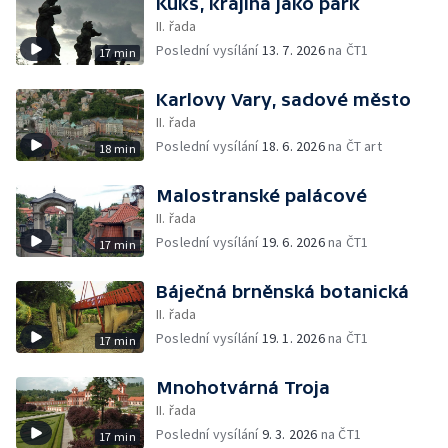
Kuks, krajina jako park
II. řada
Poslední vysílání
13. 7. 2026
na ČT1
17 min
Karlovy Vary, sadové město
II. řada
Poslední vysílání
18. 6. 2026
na ČT art
18 min
Malostranské palácové
II. řada
Poslední vysílání
19. 6. 2026
na ČT1
17 min
Báječná brněnská botanická
II. řada
Poslední vysílání
19. 1. 2026
na ČT1
17 min
Mnohotvárná Troja
II. řada
Poslední vysílání
9. 3. 2026
na ČT1
17 min