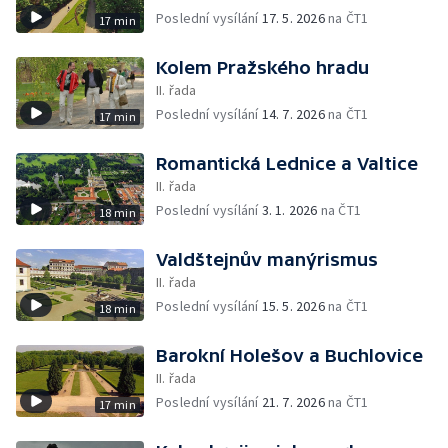
Poslední vysílání
17. 5. 2026
na ČT1
17 min
Kolem Pražského hradu
II. řada
Poslední vysílání
14. 7. 2026
na ČT1
17 min
Romantická Lednice a Valtice
II. řada
Poslední vysílání
3. 1. 2026
na ČT1
18 min
Valdštejnův manýrismus
II. řada
Poslední vysílání
15. 5. 2026
na ČT1
18 min
Barokní Holešov a Buchlovice
II. řada
Poslední vysílání
21. 7. 2026
na ČT1
17 min