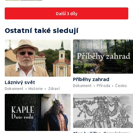
Další 3 díly
Ostatní také sledují
Příběhy zahrad
Láznivý svět
Dokument
Příroda
Česko
Dokument
Historie
Zdraví