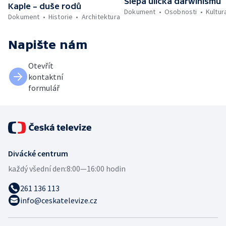
Slepá ulička darwinismu
Kaple – duše rodů
Dokument
Osobnosti
Kultur
Dokument
Historie
Architektura
Napište nám
Otevřít
kontaktní
formulář
Divácké centrum
každý všední den:
8:00—16:00 hodin
261 136 113
info@ceskatelevize.cz