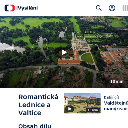
Clos
Search
18 min
Romantická
Další díl
Valdštejn
Lednice a
manýrism
18 min
Valtice
Obsah dílu