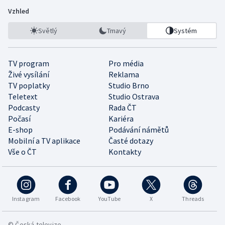
Vzhled
Světlý
Tmavý
Systém
TV program
Pro média
Živé vysílání
Reklama
TV poplatky
Studio Brno
Teletext
Studio Ostrava
Podcasty
Rada ČT
Počasí
Kariéra
E-shop
Podávání námětů
Mobilní a TV aplikace
Časté dotazy
Vše o ČT
Kontakty
Instagram
Facebook
YouTube
X
Threads
© Česká televize