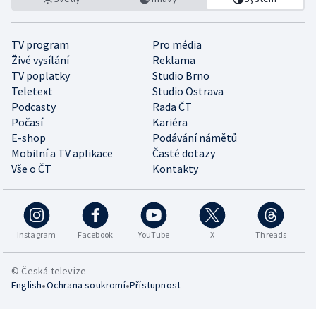
TV program
Pro média
Živé vysílání
Reklama
TV poplatky
Studio Brno
Teletext
Studio Ostrava
Podcasty
Rada ČT
Počasí
Kariéra
E-shop
Podávání námětů
Mobilní a TV aplikace
Časté dotazy
Vše o ČT
Kontakty
Instagram
Facebook
YouTube
X
Threads
© Česká televize
•
•
English
Ochrana soukromí
Přístupnost