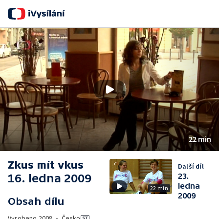
Se
22 min
Zkus mít vkus
Další díl
16. ledna 2009
23.
ledna
22 min
2009
Obsah dílu
Vyrobeno
2008
•
Česko