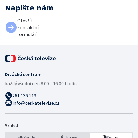
Napište nám
Otevřít
kontaktní
formulář
Divácké centrum
každý všední den:
8:00—16:00 hodin
261 136 113
info@ceskatelevize.cz
Vzhled
Světlý
Tmavý
Systém