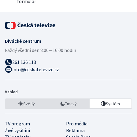
formulář
Divácké centrum
každý všední den:
8:00—16:00 hodin
261 136 113
info@ceskatelevize.cz
Vzhled
Světlý
Tmavý
Systém
TV program
Pro média
Živé vysílání
Reklama
TV poplatky
Studio Brno