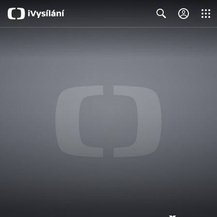
Close
Search