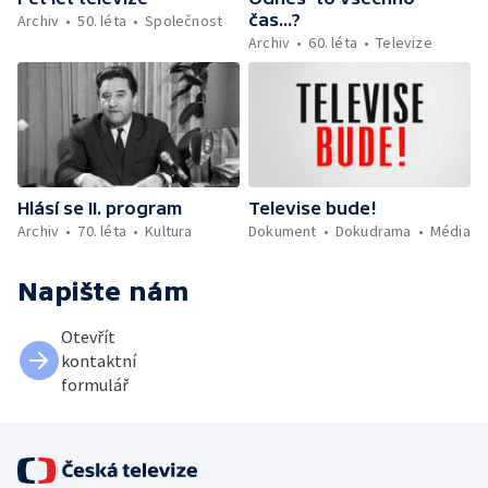
čas...?
Archiv
50. léta
Společnost
Archiv
60. léta
Televize
Hlásí se II. program
Televise bude!
Archiv
70. léta
Kultura
Dokument
Dokudrama
Média
Napište nám
Otevřít
kontaktní
formulář