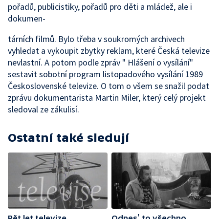
pořadů, publicistiky, pořadů pro děti a mládež, ale i
dokumen-
tárních filmů. Bylo třeba v soukromých archivech
vyhledat a vykoupit zbytky reklam, které Česká televize
nevlastní. A potom podle zpráv " Hlášení o vysílání"
sestavit sobotní program listopadového vysílání 1989
Československé televize. O tom o všem se snažil podat
zprávu dokumentarista Martin Miler, který celý projekt
sledoval ze zákulisí.
Ostatní také sledují
Pět let televize
Odnes’ to všechno