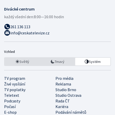
Divácké centrum
každý všední den:
8:00—16:00 hodin
261 136 113
info@ceskatelevize.cz
Vzhled
Světlý
Tmavý
Systém
TV program
Pro média
Živé vysílání
Reklama
TV poplatky
Studio Brno
Teletext
Studio Ostrava
Podcasty
Rada ČT
Počasí
Kariéra
E-shop
Podávání námětů