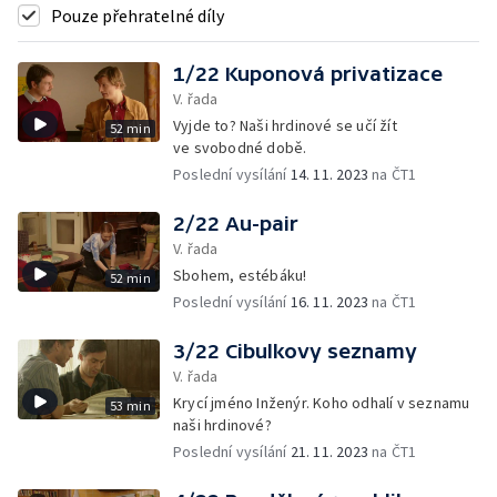
Pouze přehratelné díly
1/22 Kuponová privatizace
V. řada
Vyjde to? Naši hrdinové se učí žít
52 min
ve svobodné době.
Poslední vysílání
14. 11. 2023
na ČT1
2/22 Au-pair
V. řada
Sbohem, estébáku!
52 min
Poslední vysílání
16. 11. 2023
na ČT1
3/22 Cibulkovy seznamy
V. řada
Krycí jméno Inženýr. Koho odhalí v seznamu
53 min
naši hrdinové?
Poslední vysílání
21. 11. 2023
na ČT1