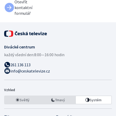
Otevřít
kontaktní
formulář
Divácké centrum
každý všední den:
8:00—16:00 hodin
261 136 113
info@ceskatelevize.cz
Vzhled
Světlý
Tmavý
Systém