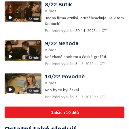
8/22 Butik
V. řada
Jedna firma vzniká, druhá krachuje. Je v tom
52 min
Kolouch?
Poslední vysílání
30. 11. 2023
na ČT1
9/22 Nehoda
V. řada
Nečekané sbohem a české graffiti.
52 min
Poslední vysílání
5. 12. 2023
na ČT1
10/22 Povodně
V. řada
Kdo by to byl čekal...
52 min
Poslední vysílání
5. 12. 2023
na ČT1
Dalších 10 dílů
Ostatní také sledují