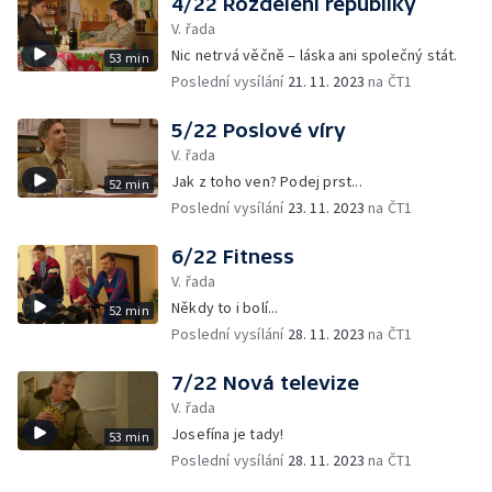
4/22 Rozdělení republiky
V. řada
Nic netrvá věčně – láska ani společný stát.
53 min
Poslední vysílání
21. 11. 2023
na ČT1
5/22 Poslové víry
V. řada
Jak z toho ven? Podej prst...
52 min
Poslední vysílání
23. 11. 2023
na ČT1
6/22 Fitness
V. řada
Někdy to i bolí...
52 min
Poslední vysílání
28. 11. 2023
na ČT1
7/22 Nová televize
V. řada
Josefína je tady!
53 min
Poslední vysílání
28. 11. 2023
na ČT1