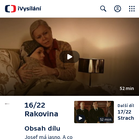
Close
Search
52 min
16/22
Další díl
17/22
Rakovina
Strach
52 min
Obsah dílu
Josef má jasno. A co