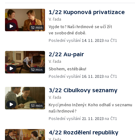
1/22 Kuponová privatizace
V. řada
Vyjde to? Naši hrdinové se učí žít
52 min
ve svobodné době.
Poslední vysílání
14. 11. 2023
na ČT1
2/22 Au-pair
V. řada
Sbohem, estébáku!
52 min
Poslední vysílání
16. 11. 2023
na ČT1
3/22 Cibulkovy seznamy
V. řada
Krycí jméno Inženýr. Koho odhalí v seznamu
53 min
naši hrdinové?
Poslední vysílání
21. 11. 2023
na ČT1
4/22 Rozdělení republiky
V. řada