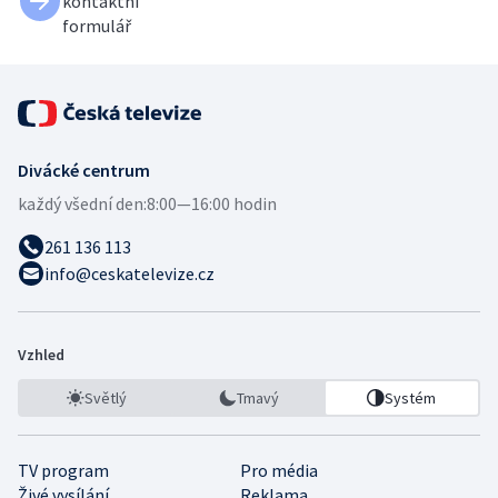
kontaktní
formulář
Divácké centrum
každý všední den:
8:00—16:00 hodin
261 136 113
info@ceskatelevize.cz
Vzhled
Světlý
Tmavý
Systém
TV program
Pro média
Živé vysílání
Reklama