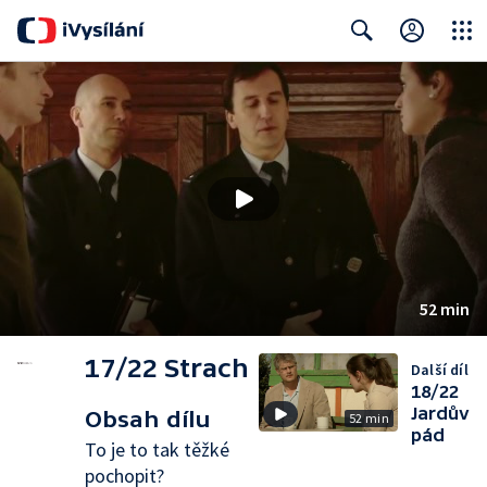
Close
Search
52 min
17/22 Strach
Další díl
18/22
Jardův
Obsah dílu
52 min
pád
To je to tak těžké
pochopit?