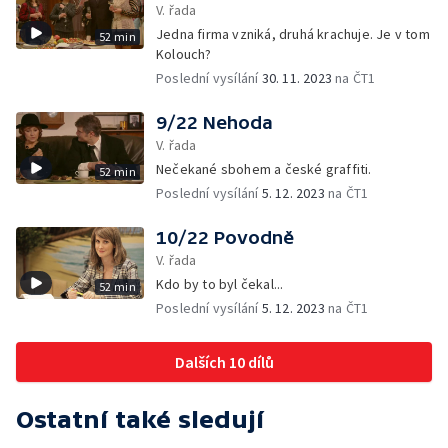
V. řada
Jedna firma vzniká, druhá krachuje. Je v tom
52 min
Kolouch?
Poslední vysílání
30. 11. 2023
na ČT1
9/22 Nehoda
V. řada
Nečekané sbohem a české graffiti.
52 min
Poslední vysílání
5. 12. 2023
na ČT1
10/22 Povodně
V. řada
Kdo by to byl čekal...
52 min
Poslední vysílání
5. 12. 2023
na ČT1
Dalších 10 dílů
Ostatní také sledují