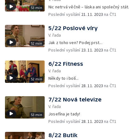
Nic netrvá věčně – láska ani společný stát.
53 min
Poslední vysílání
21. 11. 2023
na ČT1
5/22 Poslové víry
V. řada
Jak z toho ven? Podej prst...
52 min
Poslední vysílání
23. 11. 2023
na ČT1
6/22 Fitness
V. řada
Někdy to i bolí...
52 min
Poslední vysílání
28. 11. 2023
na ČT1
7/22 Nová televize
V. řada
Josefína je tady!
53 min
Poslední vysílání
28. 11. 2023
na ČT1
8/22 Butik