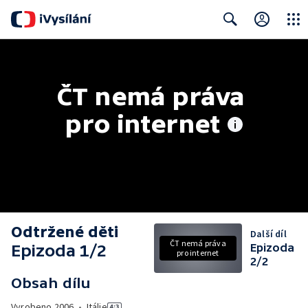
Close
Search
ČT nemá práva 
pro internet
Odtržené děti
Další díl
ČT nemá práva
Epizoda 1/2
Epizoda
pro internet
2/2
Obsah dílu
Vyrobeno
2006
•
Itálie