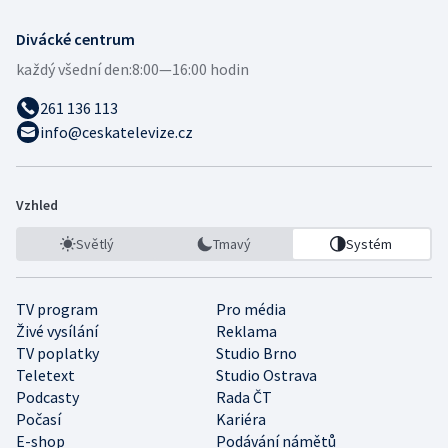
Divácké centrum
každý všední den:
8:00—16:00 hodin
261 136 113
info@ceskatelevize.cz
Vzhled
Světlý
Tmavý
Systém
TV program
Pro média
Živé vysílání
Reklama
TV poplatky
Studio Brno
Teletext
Studio Ostrava
Podcasty
Rada ČT
Počasí
Kariéra
E-shop
Podávání námětů