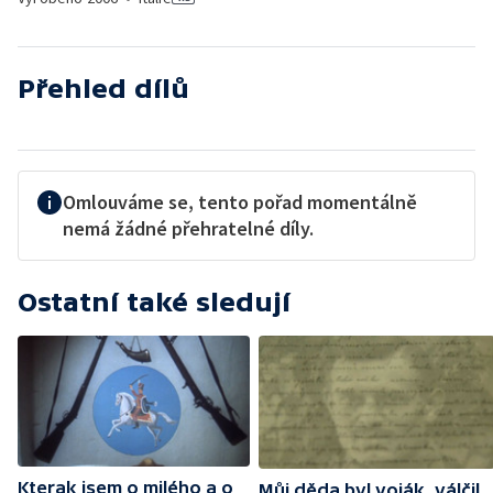
Přehled dílů
Omlouváme se, tento pořad momentálně
nemá žádné přehratelné díly.
Ostatní také sledují
Kterak jsem o milého a o
Můj děda byl voják, válčil