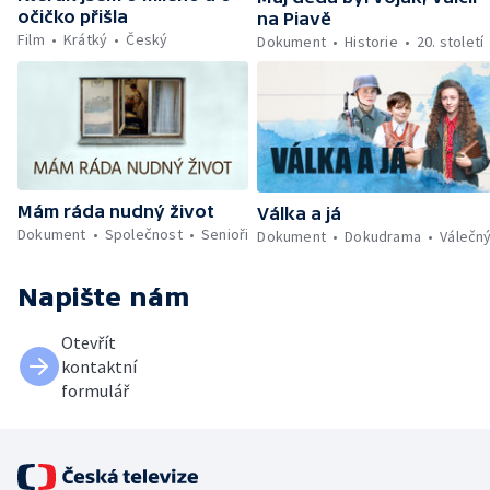
očičko přišla
na Piavě
Film
Krátký
Český
Dokument
Historie
20. století
Mám ráda nudný život
Válka a já
Dokument
Společnost
Senioři
Dokument
Dokudrama
Válečn
Napište nám
Otevřít
kontaktní
formulář