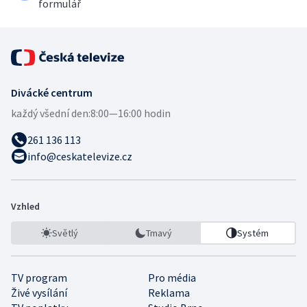
formulář
Divácké centrum
každý všední den:
8:00—16:00 hodin
261 136 113
info@ceskatelevize.cz
Vzhled
Světlý
Tmavý
Systém
TV program
Pro média
Živé vysílání
Reklama