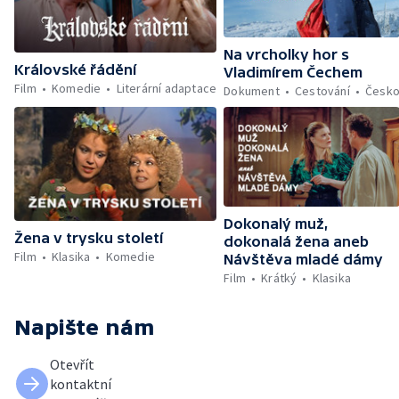
Na vrcholky hor s
Královské řádění
Vladimírem Čechem
Film
Komedie
Literární adaptace
Dokument
Cestování
Česk
Dokonalý muž,
Žena v trysku století
dokonalá žena aneb
Film
Klasika
Komedie
Návštěva mladé dámy
Film
Krátký
Klasika
Napište nám
Otevřít
kontaktní