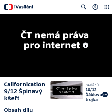
Close
Search
ČT nemá práva 
pro internet
Californication
Další díl
ČT nemá práva
10/12
9/12 Špinavý
pro internet
Ďáblova
kšeft
trojka
Obsah dílu