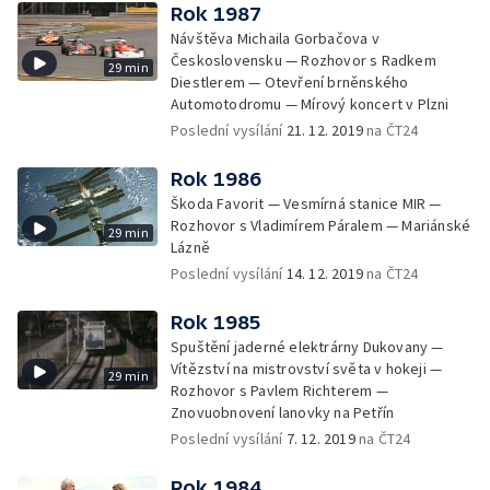
Rok 1987
Návštěva Michaila Gorbačova v
Československu — Rozhovor s Radkem
29 min
Diestlerem — Otevření brněnského
Automotodromu — Mírový koncert v Plzni
Poslední vysílání
21. 12. 2019
na ČT24
Rok 1986
Škoda Favorit — Vesmírná stanice MIR —
Rozhovor s Vladimírem Páralem — Mariánské
29 min
Lázně
Poslední vysílání
14. 12. 2019
na ČT24
Rok 1985
Spuštění jaderné elektrárny Dukovany —
Vítězství na mistrovství světa v hokeji —
29 min
Rozhovor s Pavlem Richterem —
Znovuobnovení lanovky na Petřín
Poslední vysílání
7. 12. 2019
na ČT24
Rok 1984