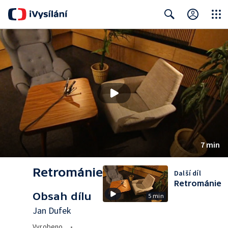
Close
Search
7 min
Retrománie
Další díl
Retrománie
Obsah dílu
5 min
Jan Dufek
Vyrobeno
•