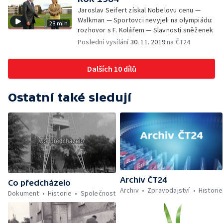
Jaroslav Seifert získal Nobelovu cenu —
Walkman — Sportovci nevyjeli na olympiádu:
28 min
rozhovor s F. Kolářem — Slavnosti sněženek
Poslední vysílání
30. 11. 2019
na ČT24
Dalších 10 dílů
Ostatní také sledují
Archiv ČT24
Co předcházelo
Archiv
Zpravodajství
Historie
Dokument
Historie
Společnost