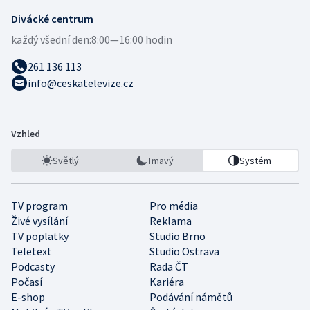
Divácké centrum
každý všední den:
8:00—16:00 hodin
261 136 113
info@ceskatelevize.cz
Vzhled
Světlý
Tmavý
Systém
TV program
Pro média
Živé vysílání
Reklama
TV poplatky
Studio Brno
Teletext
Studio Ostrava
Podcasty
Rada ČT
Počasí
Kariéra
E-shop
Podávání námětů