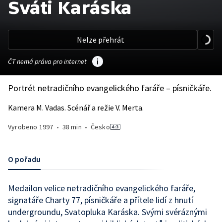
Sváti Karáska
Nelze přehrát
ČT nemá práva pro internet
Portrét netradičního evangelického faráře – písničkáře.
Kamera M. Vadas. Scénář a režie V. Merta.
Vyrobeno
1997
•
38 min
•
Česko
O pořadu
Medailon velice netradičního evangelického faráře,
signatáře Charty 77, písničkáře a přítele lidí z hnutí
undergroundu, Svatopluka Karáska. Svými svéráznými