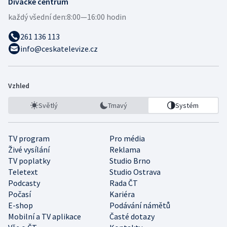
Divácké centrum
každý všední den:
8:00—16:00 hodin
261 136 113
info@ceskatelevize.cz
Vzhled
Světlý
Tmavý
Systém
TV program
Pro média
Živé vysílání
Reklama
TV poplatky
Studio Brno
Teletext
Studio Ostrava
Podcasty
Rada ČT
Počasí
Kariéra
E-shop
Podávání námětů
Mobilní a TV aplikace
Časté dotazy