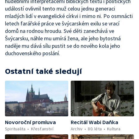
hudebními interpretacemi biblických textů i politických
událostí ovlivnil tento muž celou jednu generaci
mladých lidí v evangelické církvi i mimo ni. Po osmnácti
letech farářské práce ve švýcarském exilu se vrací
domů na rodnou hroudu. Své děti zanechává ve
Švýcarsku, náhle mu umírá žena, ale jeho bytostná
naděje mu dává sílu pustit se do nového kola jeho
duchovenského poslání.
Ostatní také sledují
Novoroční promluva
Recitál Wabi Daňka
Spiritualita
Křesťanství
Archiv
80. léta
Kultura