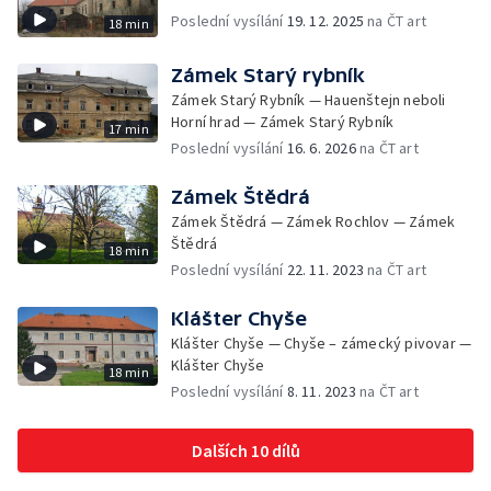
Poslední vysílání
19. 12. 2025
na ČT art
18 min
Zámek Starý rybník
Zámek Starý Rybník — Hauenštejn neboli
Horní hrad — Zámek Starý Rybník
17 min
Poslední vysílání
16. 6. 2026
na ČT art
Zámek Štědrá
Zámek Štědrá — Zámek Rochlov — Zámek
Štědrá
18 min
Poslední vysílání
22. 11. 2023
na ČT art
Klášter Chyše
Klášter Chyše — Chyše – zámecký pivovar —
Klášter Chyše
18 min
Poslední vysílání
8. 11. 2023
na ČT art
Dalších 10 dílů