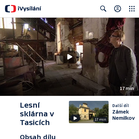
Close
Search
17 min
Lesní
Další díl
Zámek
sklárna v
Nemilkov
17 min
Tasicích
Obsah dílu