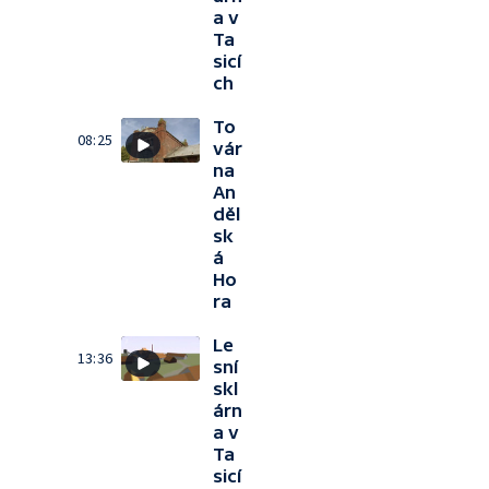
a v
Ta
sicí
ch
To
08:25
vár
na
An
děl
sk
á
Ho
ra
Le
13:36
sní
skl
árn
a v
Ta
sicí