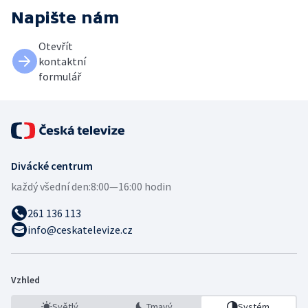
Napište nám
Otevřít
kontaktní
formulář
Divácké centrum
každý všední den:
8:00—16:00 hodin
261 136 113
info@ceskatelevize.cz
Vzhled
Světlý
Tmavý
Systém