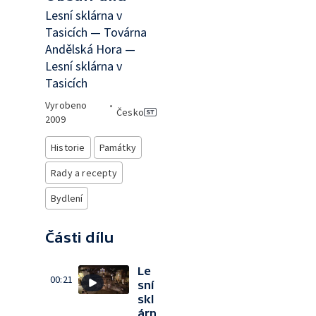
Lesní sklárna v
Tasicích — Továrna
Andělská Hora —
Lesní sklárna v
Tasicích
Vyrobeno
•
Česko
2009
Historie
Památky
Rady a recepty
Bydlení
Části dílu
Le
00:21
sní
skl
árn