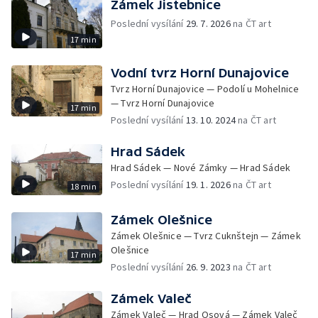
Zámek Jistebnice
Poslední vysílání
29. 7. 2026
na ČT art
17 min
Vodní tvrz Horní Dunajovice
Tvrz Horní Dunajovice — Podolí u Mohelnice
— Tvrz Horní Dunajovice
17 min
Poslední vysílání
13. 10. 2024
na ČT art
Hrad Sádek
Hrad Sádek — Nové Zámky — Hrad Sádek
Poslední vysílání
19. 1. 2026
na ČT art
18 min
Zámek Olešnice
Zámek Olešnice — Tvrz Cuknštejn — Zámek
Olešnice
17 min
Poslední vysílání
26. 9. 2023
na ČT art
Zámek Valeč
Zámek Valeč — Hrad Osová — Zámek Valeč