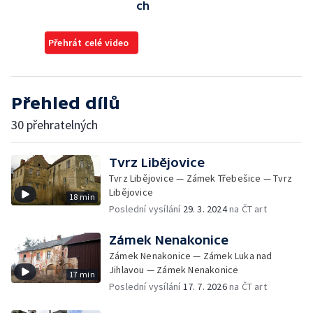
ch
Přehrát celé video
Přehled dílů
30 přehratelných
Tvrz Libějovice
Tvrz Libějovice — Zámek Třebešice — Tvrz
Libějovice
18 min
Poslední vysílání
29. 3. 2024
na ČT art
Zámek Nenakonice
Zámek Nenakonice — Zámek Luka nad
Jihlavou — Zámek Nenakonice
17 min
Poslední vysílání
17. 7. 2026
na ČT art