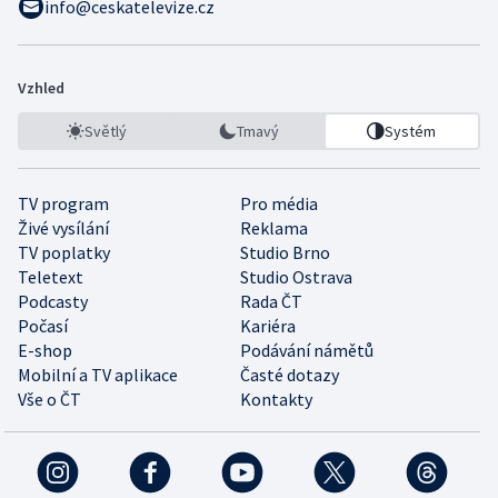
info@ceskatelevize.cz
Vzhled
Světlý
Tmavý
Systém
TV program
Pro média
Živé vysílání
Reklama
TV poplatky
Studio Brno
Teletext
Studio Ostrava
Podcasty
Rada ČT
Počasí
Kariéra
E-shop
Podávání námětů
Mobilní a TV aplikace
Časté dotazy
Vše o ČT
Kontakty