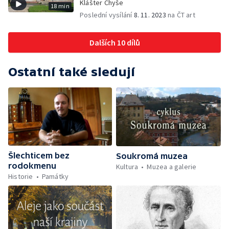
Klášter Chyše
18 min
Poslední vysílání
8. 11. 2023
na ČT art
Dalších 10 dílů
Ostatní také sledují
Šlechticem bez
Soukromá muzea
rodokmenu
Kultura
Muzea a galerie
Historie
Památky