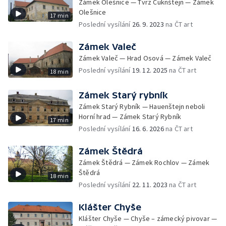
Zámek Olešnice — Tvrz Cuknštejn — Zámek
Olešnice
17 min
Poslední vysílání
26. 9. 2023
na ČT art
Zámek Valeč
Zámek Valeč — Hrad Osová — Zámek Valeč
Poslední vysílání
19. 12. 2025
na ČT art
18 min
Zámek Starý rybník
Zámek Starý Rybník — Hauenštejn neboli
Horní hrad — Zámek Starý Rybník
17 min
Poslední vysílání
16. 6. 2026
na ČT art
Zámek Štědrá
Zámek Štědrá — Zámek Rochlov — Zámek
Štědrá
18 min
Poslední vysílání
22. 11. 2023
na ČT art
Klášter Chyše
Klášter Chyše — Chyše – zámecký pivovar —