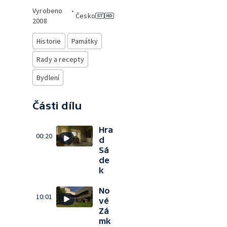
Vyrobeno
•
Česko
2008
Historie
Památky
Rady a recepty
Bydlení
Části dílu
Hra
00:20
d
Sá
de
k
No
10:01
vé
Zá
mk