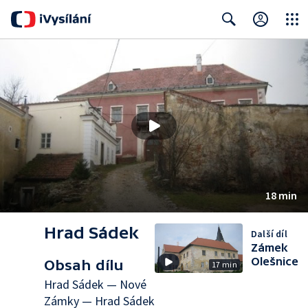
Close
Search
18 min
Hrad Sádek
Další díl
Zámek
Olešnice
Obsah dílu
17 min
Hrad Sádek — Nové
Zámky — Hrad Sádek