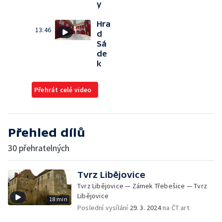
y
Hra
13:46
d
Sá
de
k
Přehrát celé video
Přehled dílů
30 přehratelných
Tvrz Libějovice
Tvrz Libějovice — Zámek Třebešice — Tvrz
Libějovice
18 min
Poslední vysílání
29. 3. 2024
na ČT art