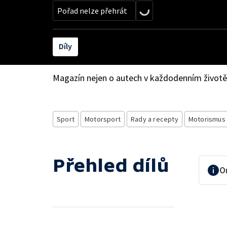
Pořad nelze přehrát
Díly
Magazín nejen o autech v každodenním životě
Sport
Motorsport
Rady a recepty
Motorismus
Přehled dílů
O