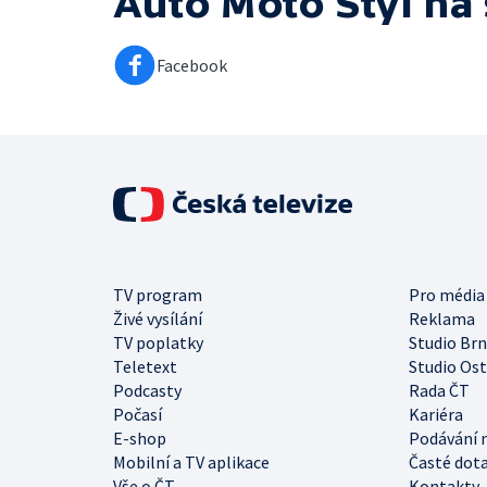
Auto Moto Styl
na 
Facebook
TV program
Pro média
Živé vysílání
Reklama
TV poplatky
Studio Br
Teletext
Studio Os
Podcasty
Rada ČT
Počasí
Kariéra
E-shop
Podávání 
Mobilní a TV aplikace
Časté dot
Vše o ČT
Kontakty