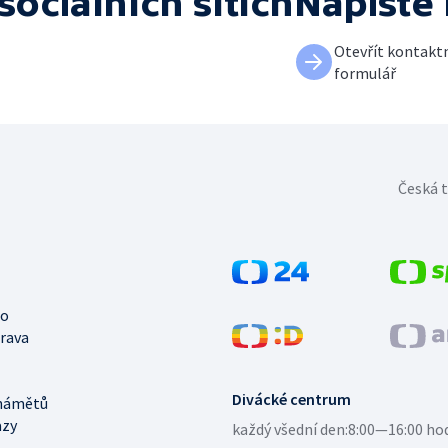
sociálních sítích
Napište
Otevřít kontakt
formulář
Česká t
no
trava
Divácké centrum
námětů
azy
každý všední den:
8:00—16:00 ho