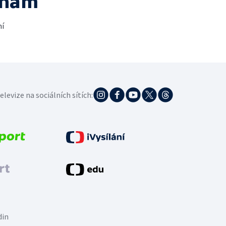
 nám
ní
elevize na sociálních sítích:
din