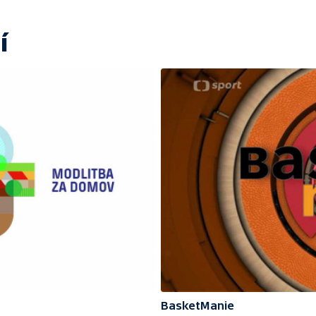
í
BasketManie