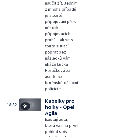
naučit žít. Jedním
z mnoha případů
je složité
připojování přes
několik
připojovacích
pruhů. Jak se s
touto situací
poprat bez
následků vám
ukáže Lucka
Horáčková za
asistence
brněnské dálniční
policicie.
Kabelky pro
18:32
holky - Opel
Agila
Existují auta,
která vás na první
pohled spíš