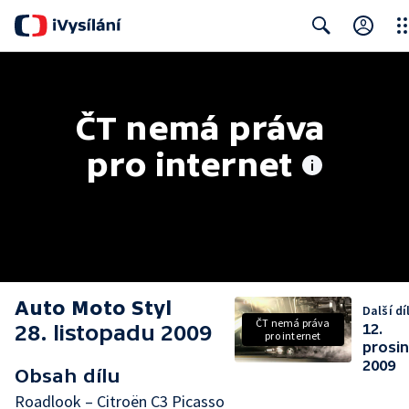
Clo
Search
ČT nemá práva 
pro internet
Auto Moto Styl
Další dí
ČT nemá práva
28. listopadu 2009
12.
pro internet
prosi
2009
Obsah dílu
Roadlook – Citroën C3 Picasso