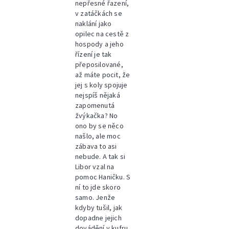
nepřesné řazení,
v zatáčkách se
naklání jako
opilec na cestě z
hospody a jeho
řízení je tak
přeposilované,
až máte pocit, že
jej s koly spojuje
nejspíš nějaká
zapomenutá
žvýkačka? No
ono by se něco
našlo, ale moc
zábava to asi
nebude. A tak si
Libor vzal na
pomoc Haničku. S
ní to jde skoro
samo. Jenže
kdyby tušil, jak
dopadne jejich
dovádění v kufru