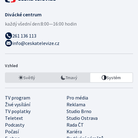
Divácké centrum
každý všední den:
8:00—16:00 hodin
261 136 113
info@ceskatelevize.cz
Vzhled
Světlý
Tmavý
Systém
TV program
Pro média
Živé vysílání
Reklama
TV poplatky
Studio Brno
Teletext
Studio Ostrava
Podcasty
Rada ČT
Počasí
Kariéra