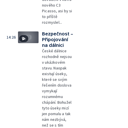
nového C3
Picasso, asi by si
to příště
rozmyslel...
Bezpečnost –
14:26
Připojování
na dálnici
České dálnice
rozhodně nejsou
v ukázkovém
stavu. Naopak
existují úseky,
které se svým
řešením doslova
vymykají
rozumnému
chápání. Bohužel
tyto úseky mizí
jen pomalu a tak
nám nezbývá,
než se s tím