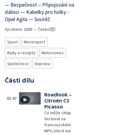
— Bezpečnost – Připojování na
dálnici — Kabelky pro holky -
Opel Agila — Soutěž
Vyrobeno
2009
•
Česko
Sport
Motorsport
Rady a recepty
Motorismus
Společnost
Doprava
Části dílu
Roadlook –
01:47
Citroën C3
Picasso
Co může chlap
testovat na
francouzském
MPV, které má