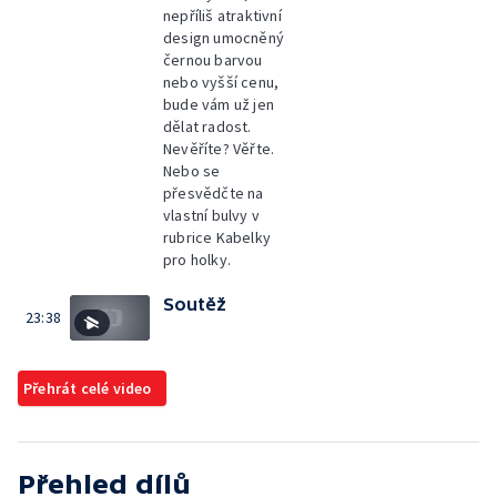
nepříliš atraktivní
design umocněný
černou barvou
nebo vyšší cenu,
bude vám už jen
dělat radost.
Nevěříte? Věřte.
Nebo se
přesvědčte na
vlastní bulvy v
rubrice Kabelky
pro holky.
Soutěž
23:38
Přehrát celé video
Přehled dílů