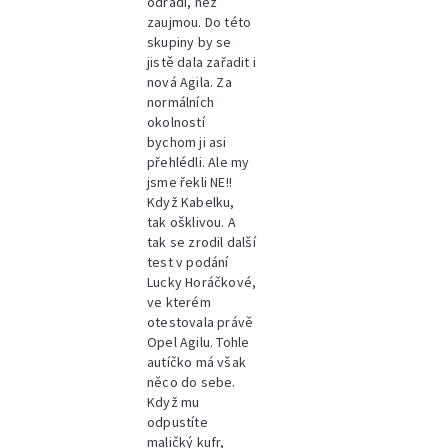
odradí, než
zaujmou. Do této
skupiny by se
jistě dala zařadit i
nová Agila. Za
normálních
okolností
bychom ji asi
přehlédli. Ale my
jsme řekli NE!!
Když Kabelku,
tak ošklivou. A
tak se zrodil další
test v podání
Lucky Horáčkové,
ve kterém
otestovala právě
Opel Agilu. Tohle
autíčko má však
něco do sebe.
Když mu
odpustíte
maličký kufr,