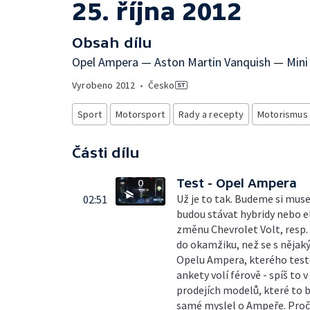
25. října 2012
Obsah dílu
Opel Ampera — Aston Martin Vanquish — Min
Vyrobeno
2012
•
Česko
Sport
Motorsport
Rady a recepty
Motorismus
Části dílu
Test - Opel Ampera
Už je to tak. Budeme si muse
02:51
budou stávat hybridy nebo el
změnu Chevrolet Volt, resp. 
do okamžiku, než se s nějak
Opelu Ampera, kterého testo
ankety volí férově - spíš to
prodejích modelů, které to b
samé myslel o Ampeře. Proč 