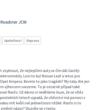
i Roadster JCW
Společnost
Doprava
t zvyknout, že nejlepšími auty se čím dál častěji
ektromobily. Loni to byl Nissan Leaf a letos pro
Opel Ampera. Berete to jako tragédii? My taky. Ale jen
ým výhercem svezeme. To je ostatně případ také
val Rasťo. Už dávno si neděláme iluze, že se vítěz
 v posledních letech vypadá, že vítězství má pomoci v
udou mít kvůli své jedinečnosti těžké. Rasťo si to
změnil názor? Dozvíte se v testu.