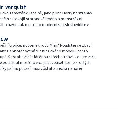
in Vanquish
lickou smetánku stejně, jako princ Harry na stránky
 počin si osvojil staronové jméno a monstrózní
šího hávu. Jak mu to po modernizaci sluší uvidíte v
 JCW
nešní trojice, potomek rodu Mini? Roadster se zbavil
ako Cabriolet vychází z klasického modelu, tento
upé. Se stahovací plátěnou střechou dává v ostré verzi
 pocítit atmosféru více jak dvouset koní zkrotlých
díky psímu počasí musí zůstat střecha nahoře?