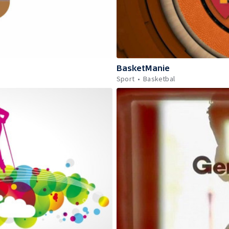
BasketManie
Sport
Basketbal