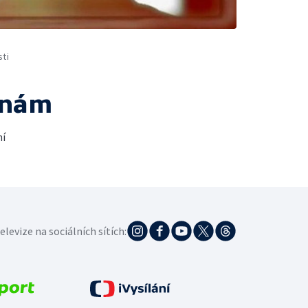
ti
 nám
ní
elevize na sociálních sítích: