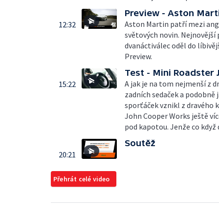
Preview - Aston Mart
Aston Martin patří mezi ang
12:32
světových novin. Nejnovější
dvanáctiválec oděl do líbivěj
Preview.
Test - Mini Roadster
A jak je na tom nejmenší z d
15:22
zadních sedaček a podobně j
sporťáček vznikl z dravého k
John Cooper Works ještě více
pod kapotou. Jenže co když 
Soutěž
20:21
Přehrát celé video