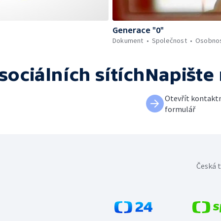
Generace "0"
Dokument
Společnost
Osobnos
sociálních sítích
Napište
Otevřít kontakt
formulář
Česká t