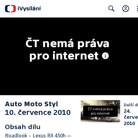
Cl
Search
ČT nemá práva 
pro internet
Auto Moto Styl
Další d
ČT nemá práva
10. července 2010
24.
pro internet
červ
2010
Obsah dílu
Roadlook – Lexus RX 450h —