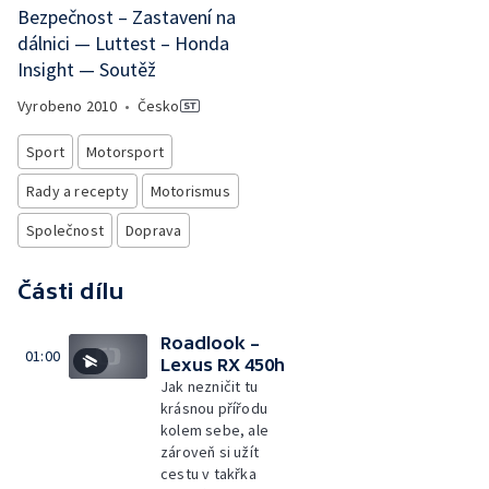
Bezpečnost – Zastavení na
dálnici — Luttest – Honda
Insight — Soutěž
Vyrobeno
2010
•
Česko
Sport
Motorsport
Rady a recepty
Motorismus
Společnost
Doprava
Části dílu
Roadlook –
01:00
Lexus RX 450h
Jak nezničit tu
krásnou přířodu
kolem sebe, ale
zároveň si užít
cestu v takřka