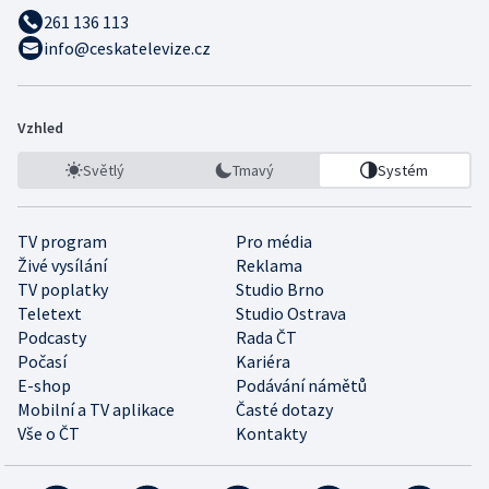
261 136 113
info@ceskatelevize.cz
Vzhled
Světlý
Tmavý
Systém
TV program
Pro média
Živé vysílání
Reklama
TV poplatky
Studio Brno
Teletext
Studio Ostrava
Podcasty
Rada ČT
Počasí
Kariéra
E-shop
Podávání námětů
Mobilní a TV aplikace
Časté dotazy
Vše o ČT
Kontakty