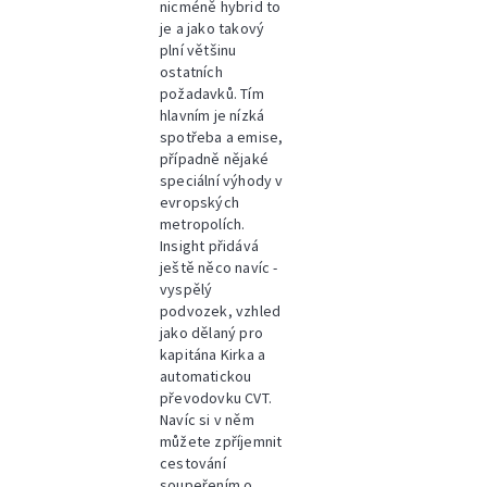
nicméně hybrid to
je a jako takový
plní většinu
ostatních
požadavků. Tím
hlavním je nízká
spotřeba a emise,
případně nějaké
speciální výhody v
evropských
metropolích.
Insight přidává
ještě něco navíc -
vyspělý
podvozek, vzhled
jako dělaný pro
kapitána Kirka a
automatickou
převodovku CVT.
Navíc si v něm
můžete zpříjemnit
cestování
soupeřením o