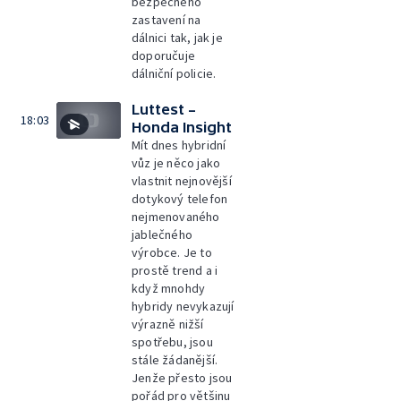
bezpečného
zastavení na
dálnici tak, jak je
doporučuje
dálniční policie.
Luttest –
18:03
Honda Insight
Mít dnes hybridní
vůz je něco jako
vlastnit nejnovější
dotykový telefon
nejmenovaného
jablečného
výrobce. Je to
prostě trend a i
když mnohdy
hybridy nevykazují
výrazně nižší
spotřebu, jsou
stále žádanější.
Jenže přesto jsou
pořád pro většinu