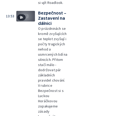
si ujít Roadlook.
Bezpečnost –
13:53
Zastavení na
dálnici
O prázdninách se
kromě zvyšujících
se teplot zvyšují i
počty tragických
nehod a
usmrcených lidí na
silnicích. Přitom
stačí málo -
dodržovat pár
základních
pravidel chování.
V rubrice
Bezpečnost si s
Luckou
Horáčkovou
zopakujeme
zásady