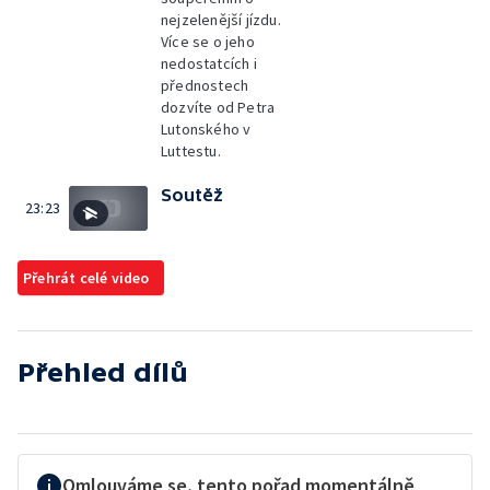
nejzelenější jízdu.
Více se o jeho
nedostatcích i
přednostech
dozvíte od Petra
Lutonského v
Luttestu.
Soutěž
23:23
Přehrát celé video
Přehled dílů
Omlouváme se, tento pořad momentálně