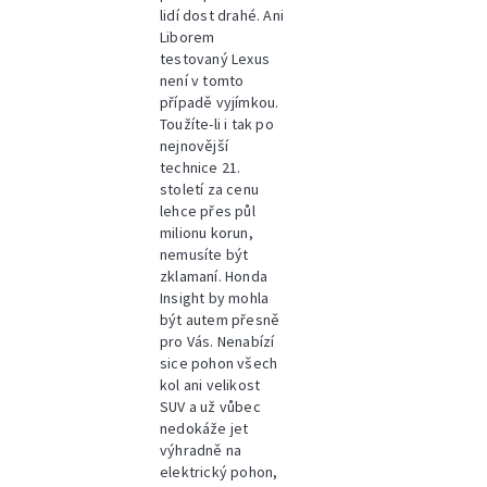
lidí dost drahé. Ani
Liborem
testovaný Lexus
není v tomto
případě vyjímkou.
Toužíte-li i tak po
nejnovější
technice 21.
století za cenu
lehce přes půl
milionu korun,
nemusíte být
zklamaní. Honda
Insight by mohla
být autem přesně
pro Vás. Nenabízí
sice pohon všech
kol ani velikost
SUV a už vůbec
nedokáže jet
výhradně na
elektrický pohon,