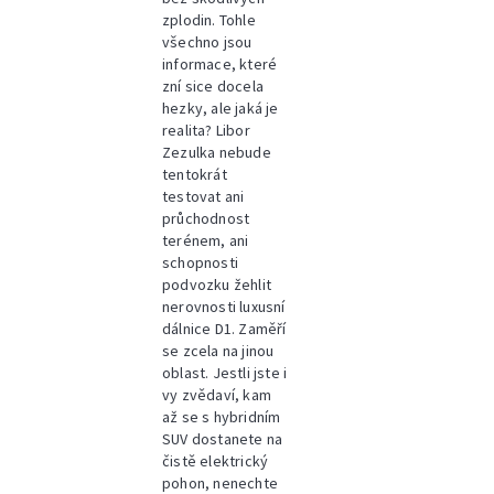
zplodin. Tohle
všechno jsou
informace, které
zní sice docela
hezky, ale jaká je
realita? Libor
Zezulka nebude
tentokrát
testovat ani
průchodnost
terénem, ani
schopnosti
podvozku žehlit
nerovnosti luxusní
dálnice D1. Zaměří
se zcela na jinou
oblast. Jestli jste i
vy zvědaví, kam
až se s hybridním
SUV dostanete na
čistě elektrický
pohon, nenechte