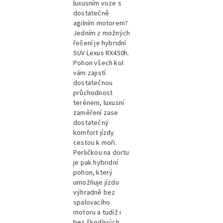
luxusním voze s
dostatečně
agilním motorem?
Jedním z možných
řešení je hybridní
SUV Lexus RX450h.
Pohon všech kol
vám zajistí
dostatečnou
průchodnost
terénem, luxusní
zaměření zase
dostatečný
komfort jízdy
cestou k moři.
Perličkou na dortu
je pak hybridní
pohon, který
umožňuje jízdu
výhradně bez
spalovacího
motoru a tudíž i
bez škodlivých