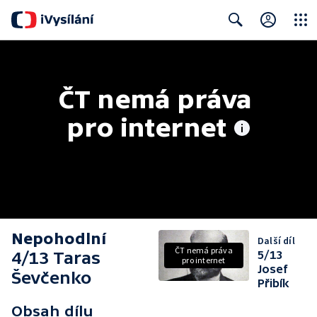
Close
Search
ČT nemá práva 
pro internet
Nepohodlní
Další díl
ČT nemá práva
4/13 Taras
5/13
pro internet
Josef
Ševčenko
Přibík
Obsah dílu