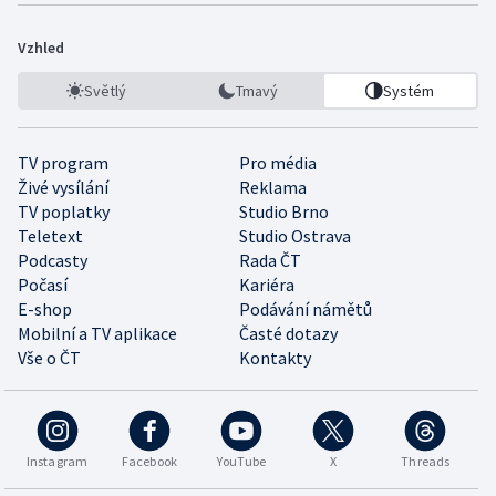
Vzhled
Světlý
Tmavý
Systém
TV program
Pro média
Živé vysílání
Reklama
TV poplatky
Studio Brno
Teletext
Studio Ostrava
Podcasty
Rada ČT
Počasí
Kariéra
E-shop
Podávání námětů
Mobilní a TV aplikace
Časté dotazy
Vše o ČT
Kontakty
Instagram
Facebook
YouTube
X
Threads