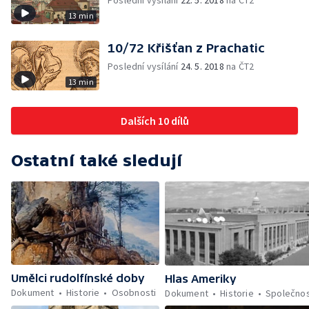
Poslední vysílání
22. 5. 2018
na ČT2
13 min
10/72 Křišťan z Prachatic
Poslední vysílání
24. 5. 2018
na ČT2
13 min
Dalších 10 dílů
Ostatní také sledují
Umělci rudolfínské doby
Hlas Ameriky
Dokument
Historie
Osobnosti
Dokument
Historie
Společno