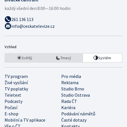
každý všední den:
8:00—16:00 hodin
261 136 113
info@ceskatelevize.cz
Vzhled
Světlý
Tmavý
Systém
TV program
Pro média
Živé vysílání
Reklama
TV poplatky
Studio Brno
Teletext
Studio Ostrava
Podcasty
Rada ČT
Počasí
Kariéra
E-shop
Podávání námětů
Mobilní a TV aplikace
Časté dotazy
Vše o ČT
Kontakty