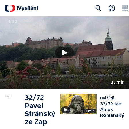
Close
Search
13 min
32/72
Další díl
33/72 Jan
Pavel
Amos
13 min
Stránský
Komenský
ze Zap