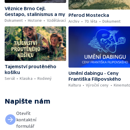
Věznice Brno Cejl.
Gestapo, stalinismus a my
Přerod Mostecka
Dokument
Historie
Vzdělávací
Archiv
70. léta
Dokument
Tajemství proutěného
košíku
Umění dabingu - Ceny
Seriál
Klasika
Rodinný
Františka Filipovského
Kultura
Výroční ceny
Kinemato
Napište nám
Otevřít
kontaktní
formulář