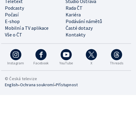
Teletext
Studio Ostrava
Podcasty
Rada ČT
Počasí
Kariéra
E-shop
Podávání námětů
Mobilní a TV aplikace
Časté dotazy
Vše o ČT
Kontakty
Instagram
Facebook
YouTube
X
Threads
© Česká televize
•
•
English
Ochrana soukromí
Přístupnost