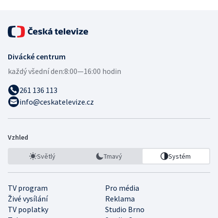
Divácké centrum
každý všední den:
8:00—16:00 hodin
261 136 113
info@ceskatelevize.cz
Vzhled
Světlý
Tmavý
Systém
TV program
Pro média
Živé vysílání
Reklama
TV poplatky
Studio Brno