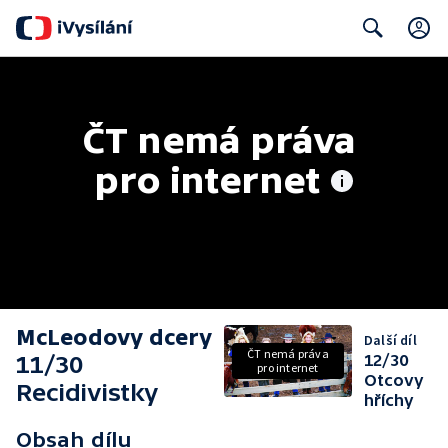
Search
ČT nemá práva 
pro internet
McLeodovy dcery
Další díl
ČT nemá práva
11/30
12/30
pro internet
Otcovy
Recidivistky
hříchy
Obsah dílu