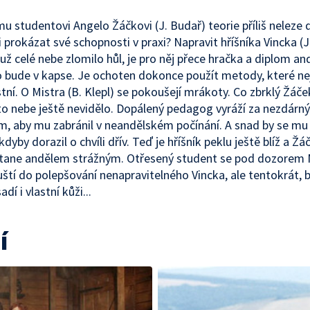
 studentovi Angelo Žáčkovi (J. Budař) teorie příliš neleze d
 prokázat své schopnosti v praxi? Napravit hříšníka Vincka (J.
už celé nebe zlomilo hůl, je pro něj přece hračka a diplom an
 bude v kapse. Je ochoten dokonce použít metody, které ne
stní. O Mistra (B. Klepl) se pokoušejí mrákoty. Co zbrklý Žáč
to nebe ještě nevidělo. Dopálený pedagog vyráží za nezdárn
, aby mu zabránil v neandělském počínání. A snad by se mu 
kdyby dorazil o chvíli dřív. Teď je hříšník peklu ještě blíž a Žá
stane andělem strážným. Otřesený student se pod dozorem 
ští do polepšování nenapravitelného Vincka, ale tentokrát, b
adí i vlastní kůži...
í