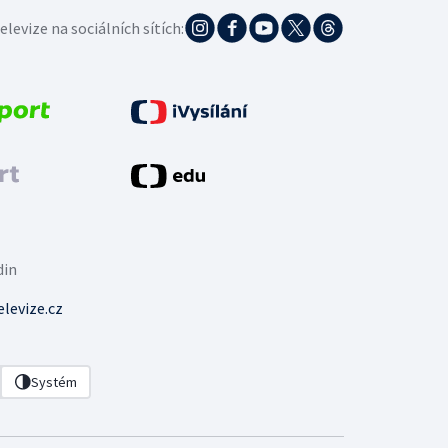
elevize na sociálních sítích:
din
levize.cz
Systém