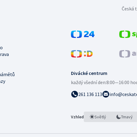
Česká t
no
trava
Divácké centrum
námětů
azy
každý všední den:
8:00—16:00 ho
261 136 113
info@ceskate
Vzhled
Světlý
Tmavý