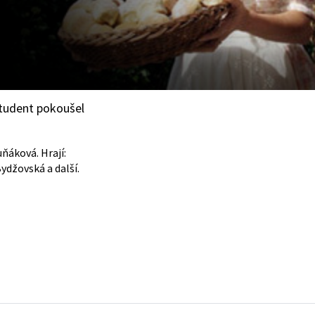
student pokoušel
ňáková. Hrají:
ydžovská a další.