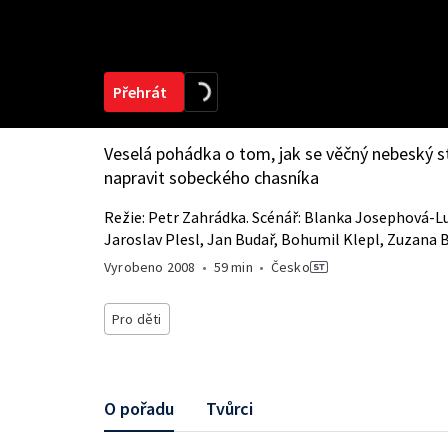
Přehrát
Veselá pohádka o tom, jak se věčný nebeský 
napravit sobeckého chasníka
Režie: Petr Zahrádka. Scénář: Blanka Josephová-Lu
Jaroslav Plesl, Jan Budař, Bohumil Klepl, Zuzana B
Vyrobeno
2008
•
59 min
•
Česko
Pro děti
O pořadu
Tvůrci