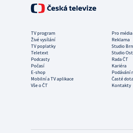
TV program
Pro média
Živé vysílání
Reklama
TV poplatky
Studio Br
Teletext
Studio Os
Podcasty
Rada ČT
Počasí
Kariéra
E-shop
Podávání 
Mobilní a TV aplikace
Časté dot
Vše o ČT
Kontakty