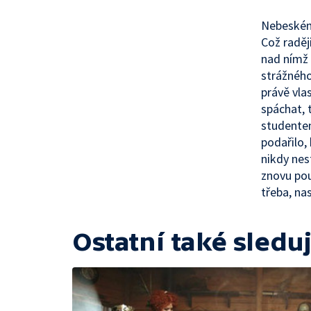
Nebeskému
Což raději
nad nímž 
strážného
právě vla
spáchat, 
studentem
podařilo, 
nikdy ne
znovu pou
třeba, nas
Ostatní také sleduj