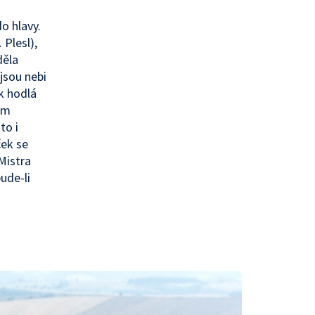
o hlavy.
 Plesl),
děla
jsou nebi
ek hodlá
ým
to i
ček se
Mistra
ude-li