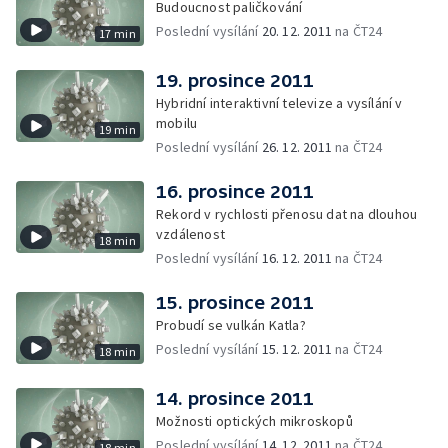
Budoucnost paličkování
Poslední vysílání
20. 12. 2011
na ČT24
17 min
19. prosince 2011
Hybridní interaktivní televize a vysílání v
mobilu
19 min
Poslední vysílání
26. 12. 2011
na ČT24
16. prosince 2011
Rekord v rychlosti přenosu dat na dlouhou
vzdálenost
18 min
Poslední vysílání
16. 12. 2011
na ČT24
15. prosince 2011
Probudí se vulkán Katla?
Poslední vysílání
15. 12. 2011
na ČT24
18 min
14. prosince 2011
Možnosti optických mikroskopů
Poslední vysílání
14. 12. 2011
na ČT24
18 min