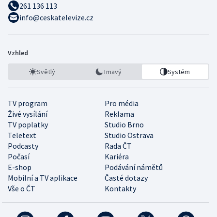
261 136 113
info@ceskatelevize.cz
Vzhled
Světlý
Tmavý
Systém
TV program
Pro média
Živé vysílání
Reklama
TV poplatky
Studio Brno
Teletext
Studio Ostrava
Podcasty
Rada ČT
Počasí
Kariéra
E-shop
Podávání námětů
Mobilní a TV aplikace
Časté dotazy
Vše o ČT
Kontakty