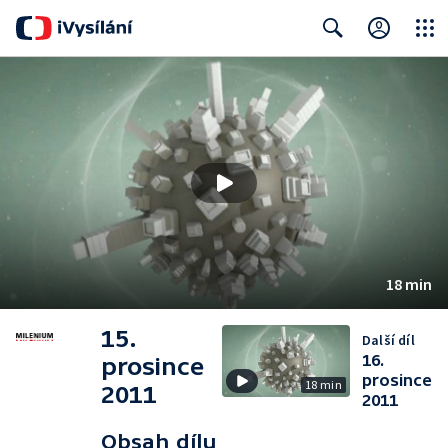
Close
Search
18 min
15.
Další díl
16.
prosince
prosince
18 min
2011
2011
Obsah dílu