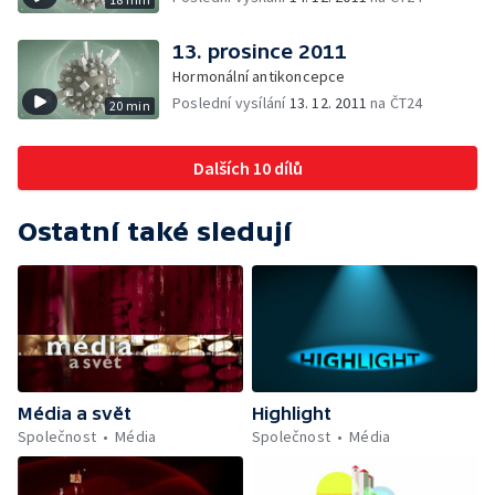
13. prosince 2011
Hormonální antikoncepce
Poslední vysílání
13. 12. 2011
na ČT24
20 min
Dalších 10 dílů
Ostatní také sledují
Média a svět
Highlight
Společnost
Média
Společnost
Média