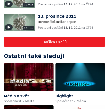
Poslední vysílání
14. 12. 2011
na ČT24
18 min
13. prosince 2011
Hormonální antikoncepce
Poslední vysílání
13. 12. 2011
na ČT24
20 min
Dalších 10 dílů
Ostatní také sledují
Média a svět
Highlight
Společnost
Média
Společnost
Média