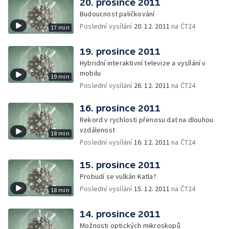
20. prosince 2011
Budoucnost paličkování
Poslední vysílání
20. 12. 2011
na ČT24
17 min
19. prosince 2011
Hybridní interaktivní televize a vysílání v
mobilu
19 min
Poslední vysílání
26. 12. 2011
na ČT24
16. prosince 2011
Rekord v rychlosti přenosu dat na dlouhou
vzdálenost
18 min
Poslední vysílání
16. 12. 2011
na ČT24
15. prosince 2011
Probudí se vulkán Katla?
Poslední vysílání
15. 12. 2011
na ČT24
18 min
14. prosince 2011
Možnosti optických mikroskopů