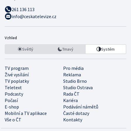
261 136 113
info@ceskatelevize.cz
Vzhled
Světlý
Tmavý
Systém
TV program
Pro média
Živé vysílání
Reklama
TV poplatky
Studio Brno
Teletext
Studio Ostrava
Podcasty
Rada ČT
Počasí
Kariéra
E-shop
Podávání námětů
Mobilní a TV aplikace
Časté dotazy
Vše o ČT
Kontakty