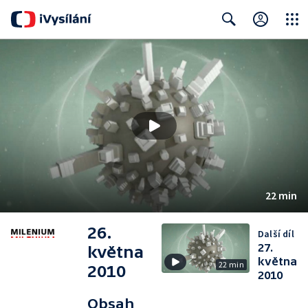
Close
Search
22 min
26.
Další díl
27.
května
května
22 min
2010
2010
Obsah