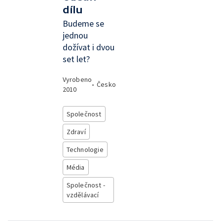
dílu
Budeme se
jednou
dožívat i dvou
set let?
Vyrobeno
•
Česko
2010
Společnost
Zdraví
Technologie
Média
Společnost -
vzdělávací