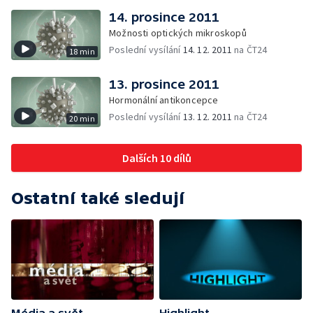
14. prosince 2011
Možnosti optických mikroskopů
Poslední vysílání
14. 12. 2011
na ČT24
18 min
13. prosince 2011
Hormonální antikoncepce
Poslední vysílání
13. 12. 2011
na ČT24
20 min
Dalších 10 dílů
Ostatní také sledují
Média a svět
Highlight