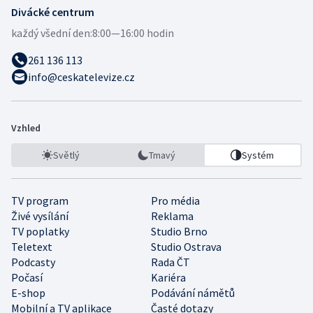
Divácké centrum
každý všední den:
8:00—16:00 hodin
261 136 113
info@ceskatelevize.cz
Vzhled
Světlý
Tmavý
Systém
TV program
Pro média
Živé vysílání
Reklama
TV poplatky
Studio Brno
Teletext
Studio Ostrava
Podcasty
Rada ČT
Počasí
Kariéra
E-shop
Podávání námětů
Mobilní a TV aplikace
Časté dotazy