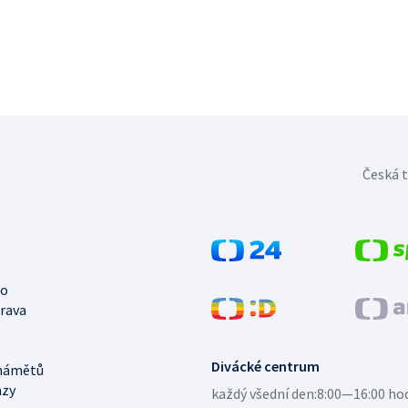
Česká t
no
trava
Divácké centrum
námětů
azy
každý všední den:
8:00—16:00 ho