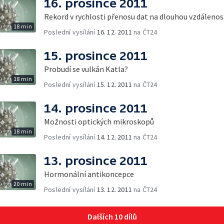
16. prosince 2011
Rekord v rychlosti přenosu dat na dlouhou vzdálenos
18 min
Poslední vysílání
16. 12. 2011
na ČT24
15. prosince 2011
Probudí se vulkán Katla?
18 min
Poslední vysílání
15. 12. 2011
na ČT24
14. prosince 2011
Možnosti optických mikroskopů
18 min
Poslední vysílání
14. 12. 2011
na ČT24
13. prosince 2011
Hormonální antikoncepce
20 min
Poslední vysílání
13. 12. 2011
na ČT24
Dalších 10 dílů