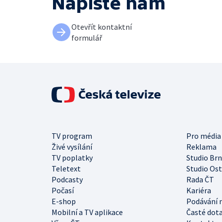
Napište nám
Otevřít kontaktní
formulář
TV program
Pro média
Živé vysílání
Reklama
TV poplatky
Studio Br
Teletext
Studio Os
Podcasty
Rada ČT
Počasí
Kariéra
E-shop
Podávání 
Mobilní a TV aplikace
Časté dot