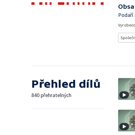
Obsa
Podaří 
Vyroben
Společ
Přehled dílů
840 přehratelných