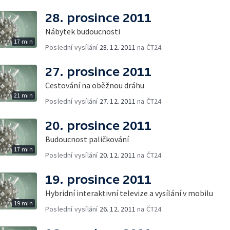
28. prosince 2011
Nábytek budoucnosti
17 min
Poslední vysílání
28. 12. 2011
na ČT24
27. prosince 2011
Cestování na oběžnou dráhu
21 min
Poslední vysílání
27. 12. 2011
na ČT24
20. prosince 2011
Budoucnost paličkování
17 min
Poslední vysílání
20. 12. 2011
na ČT24
19. prosince 2011
Hybridní interaktivní televize a vysílání v mobilu
19 min
Poslední vysílání
26. 12. 2011
na ČT24