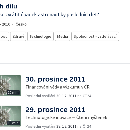
h dílu
se zvrátit úpadek astronautiky posledních let?
o
2010
•
Česko
nost
Zdraví
Technologie
Média
Společnost - vzdělávací
30. prosince 2011
Financování vědy a výzkumu v ČR
20 min
Poslední vysílání
30. 12. 2011
na ČT24
29. prosince 2011
Technologické inovace — Čtení myšlenek
18 min
Poslední vysílání
29. 12. 2011
na ČT24