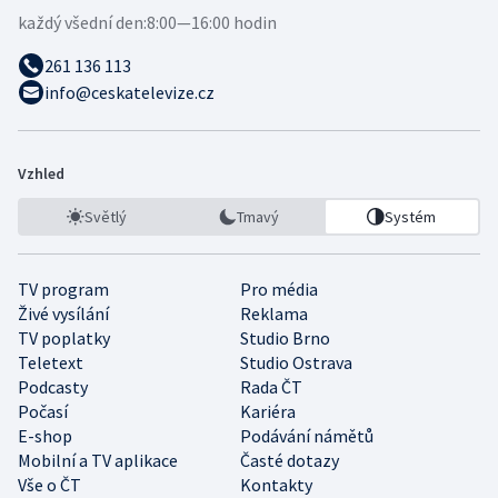
každý všední den:
8:00—16:00 hodin
261 136 113
info@ceskatelevize.cz
Vzhled
Světlý
Tmavý
Systém
TV program
Pro média
Živé vysílání
Reklama
TV poplatky
Studio Brno
Teletext
Studio Ostrava
Podcasty
Rada ČT
Počasí
Kariéra
E-shop
Podávání námětů
Mobilní a TV aplikace
Časté dotazy
Vše o ČT
Kontakty