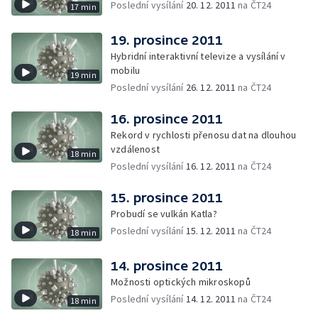
Poslední vysílání
20. 12. 2011
na ČT24
17 min
19. prosince 2011
Hybridní interaktivní televize a vysílání v
mobilu
19 min
Poslední vysílání
26. 12. 2011
na ČT24
16. prosince 2011
Rekord v rychlosti přenosu dat na dlouhou
vzdálenost
18 min
Poslední vysílání
16. 12. 2011
na ČT24
15. prosince 2011
Probudí se vulkán Katla?
Poslední vysílání
15. 12. 2011
na ČT24
18 min
14. prosince 2011
Možnosti optických mikroskopů
Poslední vysílání
14. 12. 2011
na ČT24
18 min