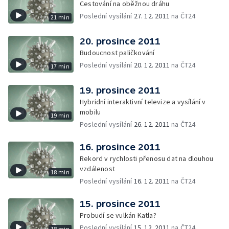
Cestování na oběžnou dráhu
Poslední vysílání
27. 12. 2011
na ČT24
21 min
20. prosince 2011
Budoucnost paličkování
Poslední vysílání
20. 12. 2011
na ČT24
17 min
19. prosince 2011
Hybridní interaktivní televize a vysílání v
mobilu
19 min
Poslední vysílání
26. 12. 2011
na ČT24
16. prosince 2011
Rekord v rychlosti přenosu dat na dlouhou
vzdálenost
18 min
Poslední vysílání
16. 12. 2011
na ČT24
15. prosince 2011
Probudí se vulkán Katla?
Poslední vysílání
15. 12. 2011
na ČT24
18 min