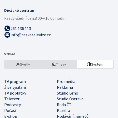
Divácké centrum
každý všední den:
8:00—16:00 hodin
261 136 113
info@ceskatelevize.cz
Vzhled
Světlý
Tmavý
Systém
TV program
Pro média
Živé vysílání
Reklama
TV poplatky
Studio Brno
Teletext
Studio Ostrava
Podcasty
Rada ČT
Počasí
Kariéra
E-shop
Podávání námětů