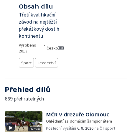
Obsah dílu
Třetí kvalifikační
závod na nejtěžší
překážkový dostih
kontinentu
Vyrobeno
•
Česko
2013
Sport
Jezdectví
Přehled dílů
669 přehratelných
MČR v drezuře Olomouc
Ohlédnutí za domácím šampionátem
Poslední vysílání
6. 8. 2026
na ČT sport
16 min