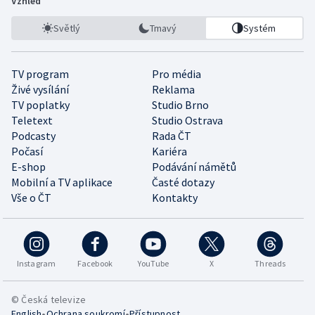
Vzhled
Světlý
Tmavý
Systém
TV program
Pro média
Živé vysílání
Reklama
TV poplatky
Studio Brno
Teletext
Studio Ostrava
Podcasty
Rada ČT
Počasí
Kariéra
E-shop
Podávání námětů
Mobilní a TV aplikace
Časté dotazy
Vše o ČT
Kontakty
Instagram
Facebook
YouTube
X
Threads
© Česká televize
•
•
English
Ochrana soukromí
Přístupnost