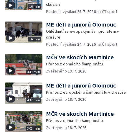
skocích
16 min
Poslední vysílání
29. 7. 2026
na ČT sport
ME dětí a juniorů Olomouc
Ohlédnutí za evropským šampionátem v
drezuře
16 min
Poslední vysílání
24. 7. 2026
na ČT sport
MČR ve skocích Martinice
Přenos z domácího šampionátu
Zveřejněno
19. 7. 2026
443 min
ME dětí a juniorů Olomouc
Přenos z evropského šampionátu v drezuře
Zveřejněno
19. 7. 2026
432 min
MČR ve skocích Martinice
Přenos z domácího šampionátu
Zveřejněno
18. 7. 2026
303 min