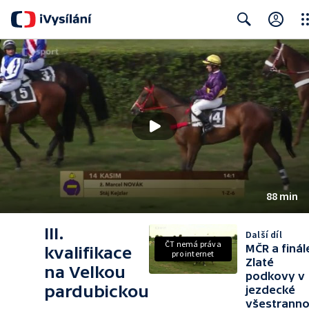
Clo
Search
88 min
III.
Další díl
ČT nemá práva
MČR a finál
kvalifikace
pro internet
Zlaté
na Velkou
podkovy v
pardubickou
jezdecké
všestranno