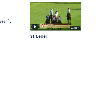
ežení v
91 min
St. Leger