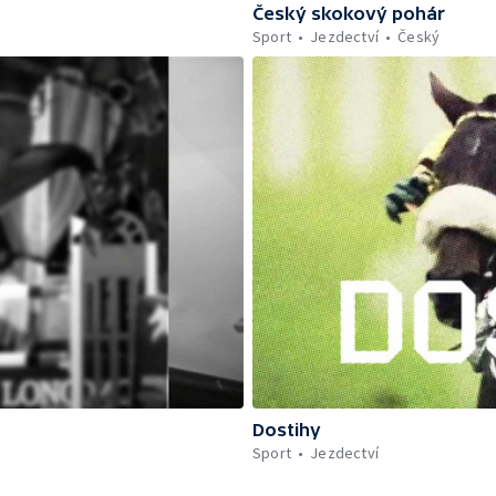
Český skokový pohár
Sport
Jezdectví
Český
Dostihy
Sport
Jezdectví