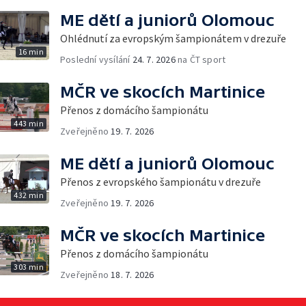
ME dětí a juniorů Olomouc
Ohlédnutí za evropským šampionátem v drezuře
16 min
Poslední vysílání
24. 7. 2026
na ČT sport
MČR ve skocích Martinice
Přenos z domácího šampionátu
443 min
Zveřejněno
19. 7. 2026
ME dětí a juniorů Olomouc
Přenos z evropského šampionátu v drezuře
432 min
Zveřejněno
19. 7. 2026
MČR ve skocích Martinice
Přenos z domácího šampionátu
303 min
Zveřejněno
18. 7. 2026