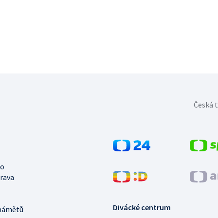
Česká t
no
trava
Divácké centrum
námětů