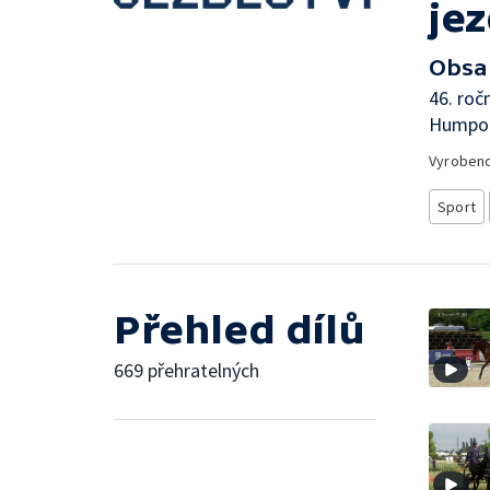
je
Obsa
46. roč
Humpol
Vyroben
Sport
Přehled dílů
669 přehratelných