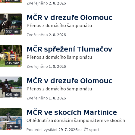
Zveřejněno
2. 8. 2026
MČR v drezuře Olomouc
Přenos z domácího šampionátu
553 min
Zveřejněno
2. 8. 2026
MČR spřežení Tlumačov
Přenos z domácího šampionátu
235 min
Zveřejněno
1. 8. 2026
MČR v drezuře Olomouc
Přenos z domácího šampionátu
625 min
Zveřejněno
1. 8. 2026
MČR ve skocích Martinice
Ohlédnutí za domácím šampionátem ve skocích
16 min
Poslední vysílání
29. 7. 2026
na ČT sport