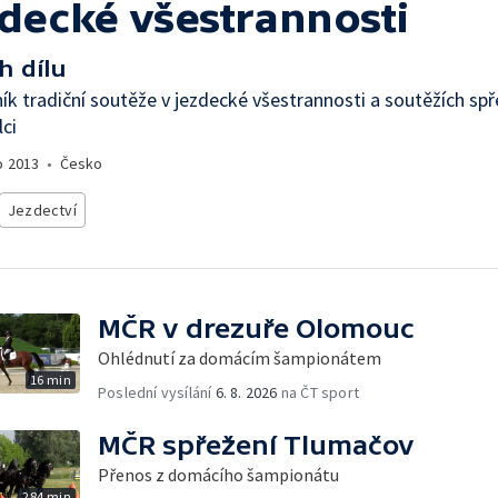
zdecké všestrannosti
h dílu
ník tradiční soutěže v jezdecké všestrannosti a soutěžích spř
ci
o
2013
•
Česko
Jezdectví
MČR v drezuře Olomouc
Ohlédnutí za domácím šampionátem
16 min
Poslední vysílání
6. 8. 2026
na ČT sport
MČR spřežení Tlumačov
Přenos z domácího šampionátu
284 min