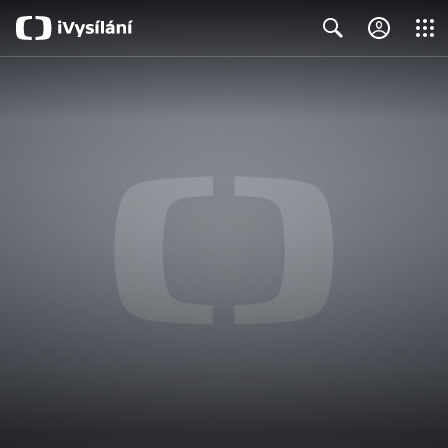
Close
Search