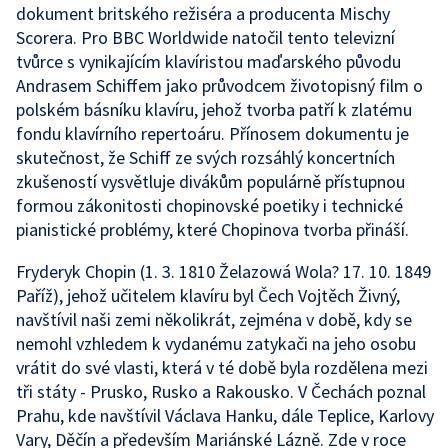
dokument britského režiséra a producenta Mischy
Scorera. Pro BBC Worldwide natočil tento televizní
tvůrce s vynikajícím klavíristou maďarského původu
Andrasem Schiffem jako průvodcem životopisný film o
polském básníku klavíru, jehož tvorba patří k zlatému
fondu klavírního repertoáru. Přínosem dokumentu je
skutečnost, že Schiff ze svých rozsáhlý koncertních
zkušeností vysvětluje divákům populárně přístupnou
formou zákonitosti chopinovské poetiky i technické
pianistické problémy, které Chopinova tvorba přináší.
Fryderyk Chopin (1. 3. 1810 Želazowá Wola? 17. 10. 1849
Paříž), jehož učitelem klavíru byl Čech Vojtěch Živný,
navštívil naši zemi několikrát, zejména v době, kdy se
nemohl vzhledem k vydanému zatykači na jeho osobu
vrátit do své vlasti, která v té době byla rozdělena mezi
tři státy - Prusko, Rusko a Rakousko. V Čechách poznal
Prahu, kde navštívil Václava Hanku, dále Teplice, Karlovy
Vary, Děčín a především Mariánské Lázně. Zde v roce