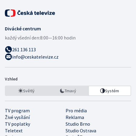
Divácké centrum
každý všední den:
8:00—16:00 hodin
261 136 113
info@ceskatelevize.cz
Vzhled
Světlý
Tmavý
Systém
TV program
Pro média
Živé vysílání
Reklama
TV poplatky
Studio Brno
Teletext
Studio Ostrava