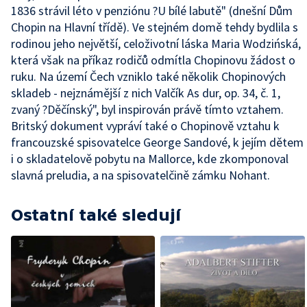
1836 strávil léto v penziónu ?U bílé labutě" (dnešní Dům
Chopin na Hlavní třídě). Ve stejném domě tehdy bydlila s
rodinou jeho největší, celoživotní láska Maria Wodzińská,
která však na příkaz rodičů odmítla Chopinovu žádost o
ruku. Na území Čech vzniklo také několik Chopinových
skladeb - nejznámější z nich Valčík As dur, op. 34, č. 1,
zvaný ?Děčínský", byl inspirován právě tímto vztahem.
Britský dokument vypráví také o Chopinově vztahu k
francouzské spisovatelce George Sandové, k jejím dětem
i o skladatelově pobytu na Mallorce, kde zkomponoval
slavná preludia, a na spisovatelčině zámku Nohant.
Ostatní také sledují