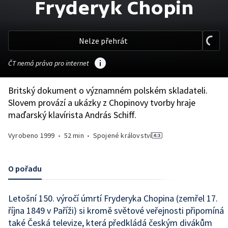
Fryderyk Chopin
Nelze přehrát
ČT nemá práva pro internet
Britský dokument o významném polském skladateli.
Slovem provází a ukázky z Chopinovy tvorby hraje
maďarský klavírista András Schiff.
Vyrobeno
1999
•
52 min
•
Spojené království
O pořadu
Letošní 150. výročí úmrtí Fryderyka Chopina (zemřel 17.
října 1849 v Paříži) si kromě světové veřejnosti připomíná
také Česká televize, která předkládá českým divákům