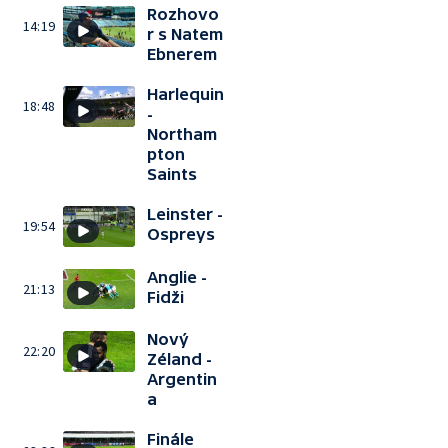
Rozhovo
14:19
r s Natem
Ebnerem
Harlequin
18:48
-
Northam
pton
Saints
Leinster -
19:54
Ospreys
Anglie -
21:13
Fidži
Nový
22:20
Zéland -
Argentin
a
Finále