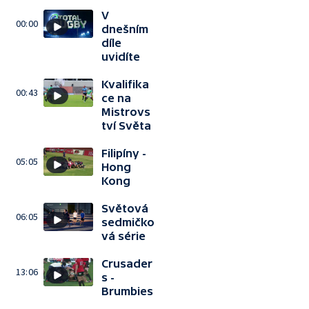
V
00:00
dnešním
díle
uvidíte
Kvalifika
00:43
ce na
Mistrovs
tví Světa
Filipíny -
05:05
Hong
Kong
Světová
06:05
sedmičko
vá série
Crusader
13:06
s -
Brumbies