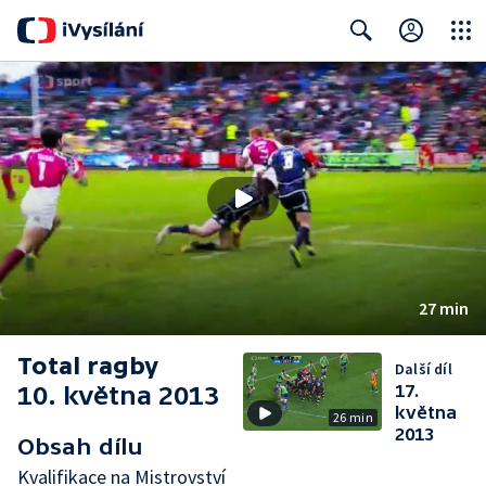
Close
Search
27 min
Total ragby
Další díl
10. května 2013
17.
května
26 min
2013
Obsah dílu
Kvalifikace na Mistrovství