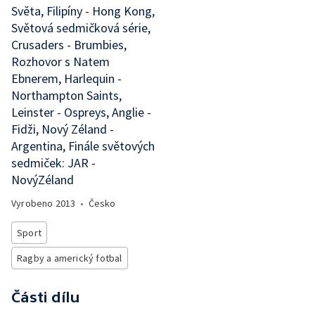
Světa, Filipíny - Hong Kong,
Světová sedmičková série,
Crusaders - Brumbies,
Rozhovor s Natem
Ebnerem, Harlequin -
Northampton Saints,
Leinster - Ospreys, Anglie -
Fidži, Nový Zéland -
Argentina, Finále světových
sedmiček: JAR -
NovýZéland
Vyrobeno
2013
•
Česko
Sport
Ragby a americký fotbal
Části dílu