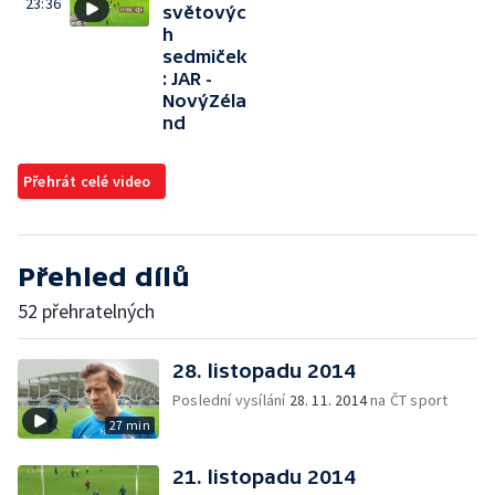
23:36
světovýc
h
sedmiček
: JAR -
NovýZéla
nd
Přehrát celé video
Přehled dílů
52 přehratelných
28. listopadu 2014
Poslední vysílání
28. 11. 2014
na ČT sport
27 min
21. listopadu 2014