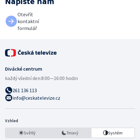
Napište nám
Otevřít
kontaktní
formulář
Divácké centrum
každý všední den:
8:00—16:00 hodin
261 136 113
info@ceskatelevize.cz
Vzhled
Světlý
Tmavý
Systém