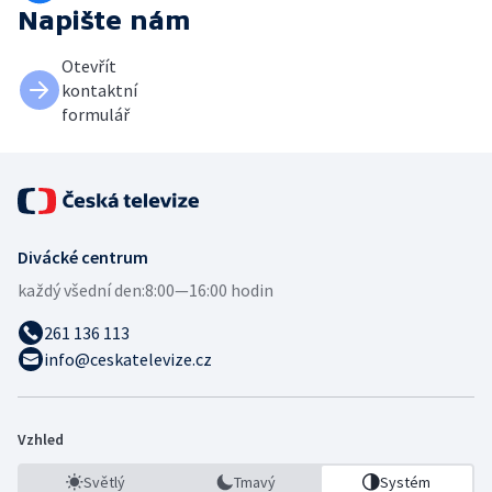
Napište nám
Otevřít
kontaktní
formulář
Divácké centrum
každý všední den:
8:00—16:00 hodin
261 136 113
info@ceskatelevize.cz
Vzhled
Světlý
Tmavý
Systém