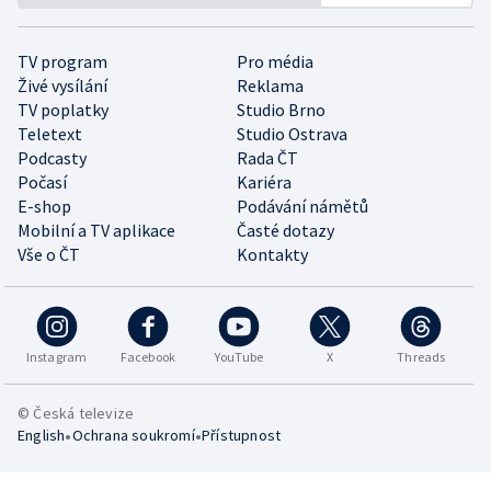
TV program
Pro média
Živé vysílání
Reklama
TV poplatky
Studio Brno
Teletext
Studio Ostrava
Podcasty
Rada ČT
Počasí
Kariéra
E-shop
Podávání námětů
Mobilní a TV aplikace
Časté dotazy
Vše o ČT
Kontakty
Instagram
Facebook
YouTube
X
Threads
© Česká televize
•
•
English
Ochrana soukromí
Přístupnost