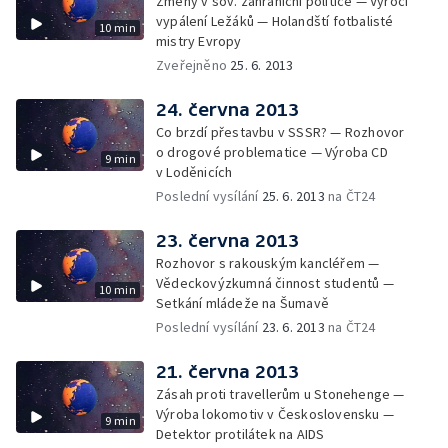
Změny v sov. zahraniční politice — Výročí
vypálení Ležáků — Holandští fotbalisté
10 min
mistry Evropy
Zveřejněno
25. 6. 2013
24. června 2013
Co brzdí přestavbu v SSSR? — Rozhovor
o drogové problematice — Výroba CD
9 min
v Loděnicích
Poslední vysílání
25. 6. 2013
na ČT24
23. června 2013
Rozhovor s rakouským kancléřem —
Vědeckovýzkumná činnost studentů —
10 min
Setkání mládeže na Šumavě
Poslední vysílání
23. 6. 2013
na ČT24
21. června 2013
Zásah proti travellerům u Stonehenge —
Výroba lokomotiv v Československu —
9 min
Detektor protilátek na AIDS