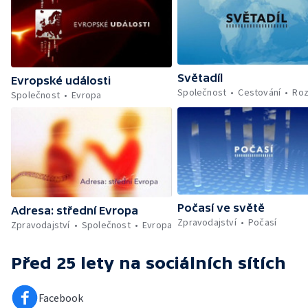
Světadíl
Evropské události
Společnost
Cestování
Roz
Společnost
Evropa
Počasí ve světě
Adresa: střední Evropa
Zpravodajství
Počasí
Zpravodajství
Společnost
Evropa
Před 25 lety
na sociálních sítích
Facebook