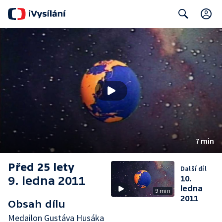
C
Search
7 min
Před 25 lety
Další díl
9. ledna 2011
10.
ledna
9 min
2011
Obsah dílu
Medailon Gustáva Husáka