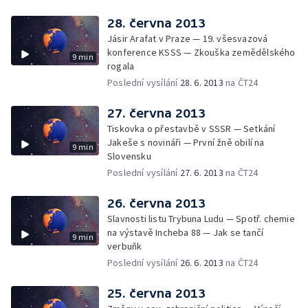
28. června 2013
Jásir Arafat v Praze — 19. všesvazová
konference KSSS — Zkouška zemědělského
9 min
rogala
Poslední vysílání
28. 6. 2013
na ČT24
27. června 2013
Tiskovka o přestavbě v SSSR — Setkání
Jakeše s novináři — První žně obilí na
9 min
Slovensku
Poslední vysílání
27. 6. 2013
na ČT24
26. června 2013
Slavnosti listu Trybuna Ludu — Spotř. chemie
na výstavě Incheba 88 — Jak se tančí
9 min
verbuňk
Poslední vysílání
26. 6. 2013
na ČT24
25. června 2013