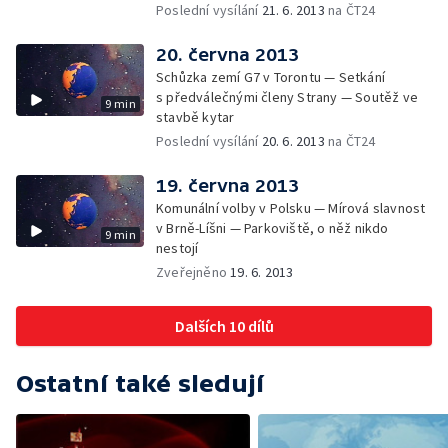
Poslední vysílání
21. 6. 2013
na ČT24
20. června 2013
Schůzka zemí G7 v Torontu — Setkání
s předválečnými členy Strany — Soutěž ve
9 min
stavbě kytar
Poslední vysílání
20. 6. 2013
na ČT24
19. června 2013
Komunální volby v Polsku — Mírová slavnost
v Brně-Líšni — Parkoviště, o něž nikdo
9 min
nestojí
Zveřejněno
19. 6. 2013
Dalších 10 dílů
Ostatní také sledují