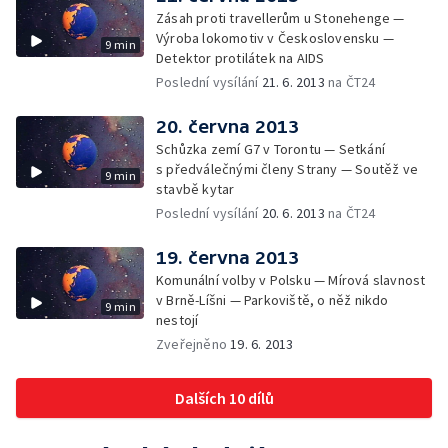
Zásah proti travellerům u Stonehenge —
Výroba lokomotiv v Československu —
9 min
Detektor protilátek na AIDS
Poslední vysílání
21. 6. 2013
na ČT24
20. června 2013
Schůzka zemí G7 v Torontu — Setkání
s předválečnými členy Strany — Soutěž ve
9 min
stavbě kytar
Poslední vysílání
20. 6. 2013
na ČT24
19. června 2013
Komunální volby v Polsku — Mírová slavnost
v Brně-Líšni — Parkoviště, o něž nikdo
9 min
nestojí
Zveřejněno
19. 6. 2013
Dalších 10 dílů