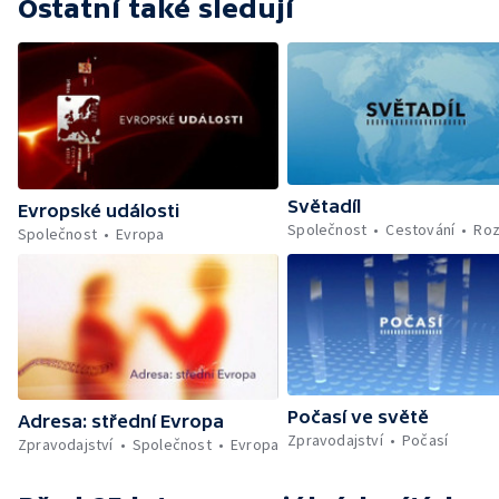
Ostatní také sledují
Světadíl
Evropské události
Společnost
Cestování
Roz
Společnost
Evropa
Počasí ve světě
Adresa: střední Evropa
Zpravodajství
Počasí
Zpravodajství
Společnost
Evropa