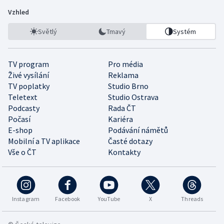
Vzhled
Světlý
Tmavý
Systém
TV program
Pro média
Živé vysílání
Reklama
TV poplatky
Studio Brno
Teletext
Studio Ostrava
Podcasty
Rada ČT
Počasí
Kariéra
E-shop
Podávání námětů
Mobilní a TV aplikace
Časté dotazy
Vše o ČT
Kontakty
Instagram
Facebook
YouTube
X
Threads