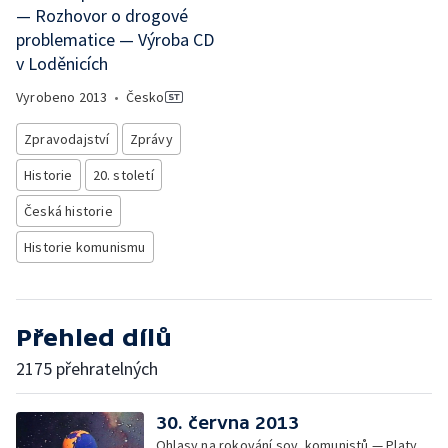
— Rozhovor o drogové
problematice — Výroba CD
v Loděnicích
Vyrobeno
2013
•
Česko
Zpravodajství
Zprávy
Historie
20. století
Česká historie
Historie komunismu
Přehled dílů
2175 přehratelných
30. června 2013
Ohlasy na rokování sov. komunistů — Platy