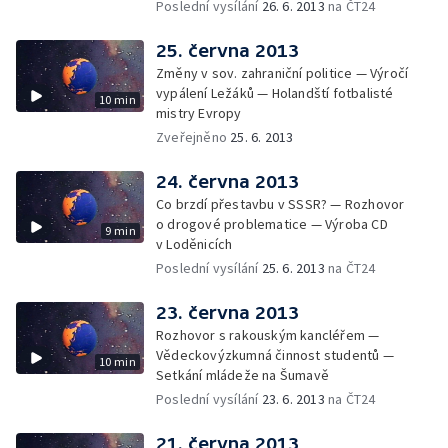
Poslední vysílání
26. 6. 2013
na ČT24
25. června 2013
Změny v sov. zahraniční politice — Výročí
vypálení Ležáků — Holandští fotbalisté
10 min
mistry Evropy
Zveřejněno
25. 6. 2013
24. června 2013
Co brzdí přestavbu v SSSR? — Rozhovor
o drogové problematice — Výroba CD
9 min
v Loděnicích
Poslední vysílání
25. 6. 2013
na ČT24
23. června 2013
Rozhovor s rakouským kancléřem —
Vědeckovýzkumná činnost studentů —
10 min
Setkání mládeže na Šumavě
Poslední vysílání
23. 6. 2013
na ČT24
21. června 2013