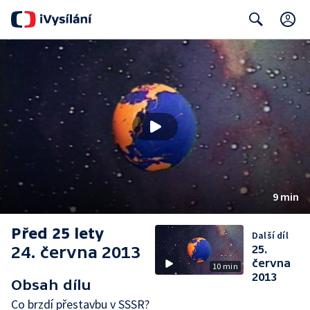
C
Search
9 min
Před 25 lety
Další díl
24. června 2013
25.
června
10 min
2013
Obsah dílu
Co brzdí přestavbu v SSSR?