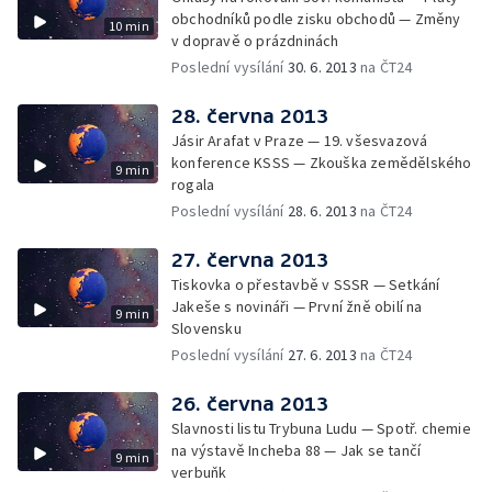
obchodníků podle zisku obchodů — Změny
10 min
v dopravě o prázdninách
Poslední vysílání
30. 6. 2013
na ČT24
28. června 2013
Jásir Arafat v Praze — 19. všesvazová
konference KSSS — Zkouška zemědělského
9 min
rogala
Poslední vysílání
28. 6. 2013
na ČT24
27. června 2013
Tiskovka o přestavbě v SSSR — Setkání
Jakeše s novináři — První žně obilí na
9 min
Slovensku
Poslední vysílání
27. 6. 2013
na ČT24
26. června 2013
Slavnosti listu Trybuna Ludu — Spotř. chemie
na výstavě Incheba 88 — Jak se tančí
9 min
verbuňk