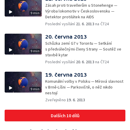
Zásah proti travellerům u Stonehenge —
Výroba lokomotiv v Československu —
9 min
Detektor protilátek na AIDS
Poslední vysílání
21. 6. 2013
na ČT24
20. června 2013
Schůzka zemí G7 v Torontu — Setkání
s předválečnými členy Strany — Soutěž ve
9 min
stavbě kytar
Poslední vysílání
20. 6. 2013
na ČT24
19. června 2013
Komunální volby v Polsku — Mírová slavnost
v Brně-Líšni — Parkoviště, o něž nikdo
9 min
nestojí
Zveřejněno
19. 6. 2013
Dalších 10 dílů