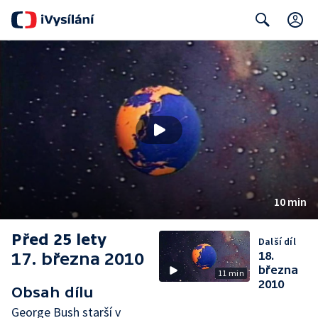
C
Search
10 min
Před 25 lety
Další díl
17. března 2010
18.
března
11 min
2010
Obsah dílu
George Bush starší v