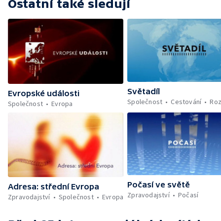
Ostatní také sledují
Světadíl
Evropské události
Společnost
Cestování
Roz
Společnost
Evropa
Počasí ve světě
Adresa: střední Evropa
Zpravodajství
Počasí
Zpravodajství
Společnost
Evropa