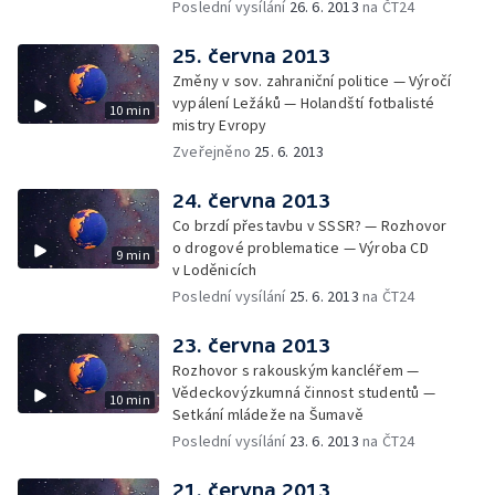
Poslední vysílání
26. 6. 2013
na ČT24
25. června 2013
Změny v sov. zahraniční politice — Výročí
vypálení Ležáků — Holandští fotbalisté
10 min
mistry Evropy
Zveřejněno
25. 6. 2013
24. června 2013
Co brzdí přestavbu v SSSR? — Rozhovor
o drogové problematice — Výroba CD
9 min
v Loděnicích
Poslední vysílání
25. 6. 2013
na ČT24
23. června 2013
Rozhovor s rakouským kancléřem —
Vědeckovýzkumná činnost studentů —
10 min
Setkání mládeže na Šumavě
Poslední vysílání
23. 6. 2013
na ČT24
21. června 2013