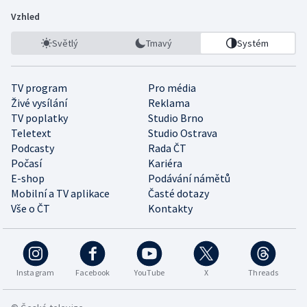
Vzhled
Světlý
Tmavý
Systém
TV program
Pro média
Živé vysílání
Reklama
TV poplatky
Studio Brno
Teletext
Studio Ostrava
Podcasty
Rada ČT
Počasí
Kariéra
E-shop
Podávání námětů
Mobilní a TV aplikace
Časté dotazy
Vše o ČT
Kontakty
Instagram
Facebook
YouTube
X
Threads