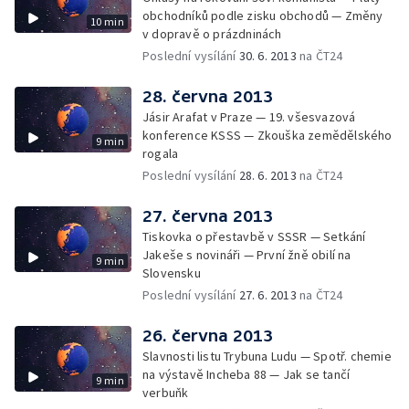
obchodníků podle zisku obchodů — Změny
10 min
v dopravě o prázdninách
Poslední vysílání
30. 6. 2013
na ČT24
28. června 2013
Jásir Arafat v Praze — 19. všesvazová
konference KSSS — Zkouška zemědělského
9 min
rogala
Poslední vysílání
28. 6. 2013
na ČT24
27. června 2013
Tiskovka o přestavbě v SSSR — Setkání
Jakeše s novináři — První žně obilí na
9 min
Slovensku
Poslední vysílání
27. 6. 2013
na ČT24
26. června 2013
Slavnosti listu Trybuna Ludu — Spotř. chemie
na výstavě Incheba 88 — Jak se tančí
9 min
verbuňk