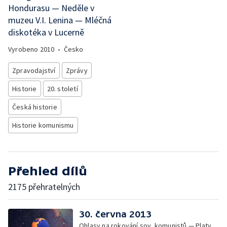
Hondurasu — Neděle v
muzeu V.I. Lenina — Mléčná
diskotéka v Lucerně
Vyrobeno
2010
•
Česko
Zpravodajství
Zprávy
Historie
20. století
Česká historie
Historie komunismu
Přehled dílů
2175 přehratelných
30. června 2013
Ohlasy na rokování sov. komunistů — Platy