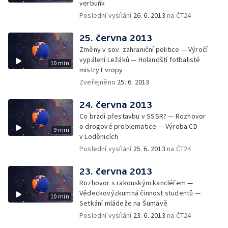
verbuňk
Poslední vysílání
26. 6. 2013
na ČT24
25. června 2013
Změny v sov. zahraniční politice — Výročí
vypálení Ležáků — Holandští fotbalisté
10 min
mistry Evropy
Zveřejněno
25. 6. 2013
24. června 2013
Co brzdí přestavbu v SSSR? — Rozhovor
o drogové problematice — Výroba CD
9 min
v Loděnicích
Poslední vysílání
25. 6. 2013
na ČT24
23. června 2013
Rozhovor s rakouským kancléřem —
Vědeckovýzkumná činnost studentů —
10 min
Setkání mládeže na Šumavě
Poslední vysílání
23. 6. 2013
na ČT24