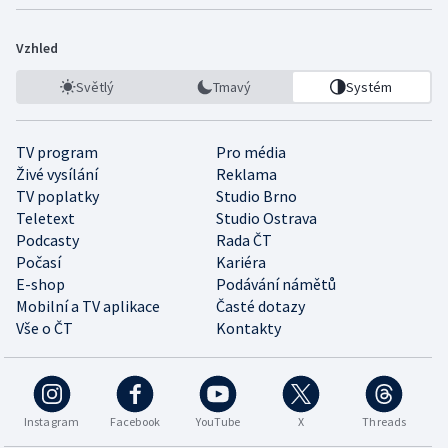
Vzhled
Světlý
Tmavý
Systém
TV program
Pro média
Živé vysílání
Reklama
TV poplatky
Studio Brno
Teletext
Studio Ostrava
Podcasty
Rada ČT
Počasí
Kariéra
E-shop
Podávání námětů
Mobilní a TV aplikace
Časté dotazy
Vše o ČT
Kontakty
Instagram
Facebook
YouTube
X
Threads