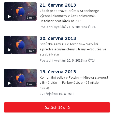
21. června 2013
Zásah proti travellerům u Stonehenge —
Výroba lokomotiv v Československu —
9 min
Detektor protilátek na AIDS
Poslední vysílání
21. 6. 2013
na ČT24
20. června 2013
Schůzka zemí G7 v Torontu — Setkání
s předválečnými členy Strany — Soutěž ve
9 min
stavbě kytar
Poslední vysílání
20. 6. 2013
na ČT24
19. června 2013
Komunální volby v Polsku — Mírová slavnost
v Brně-Líšni — Parkoviště, o něž nikdo
9 min
nestojí
Zveřejněno
19. 6. 2013
Dalších 10 dílů