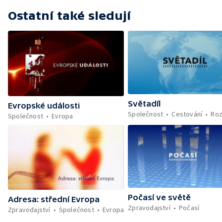
Ostatní také sledují
Světadíl
Evropské události
Společnost
Cestování
Roz
Společnost
Evropa
Počasí ve světě
Adresa: střední Evropa
Zpravodajství
Počasí
Zpravodajství
Společnost
Evropa