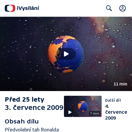
C
Search
11 min
Před 25 lety
Další díl
3. července 2009
4.
července
7 min
2009
Obsah dílu
Předvolební tah Ronalda