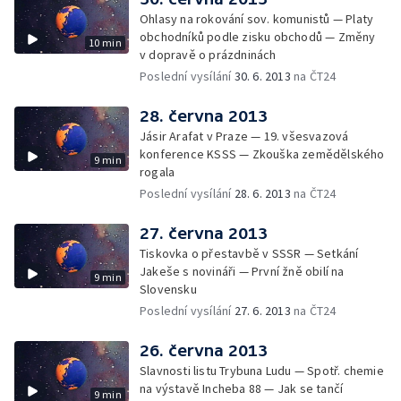
Ohlasy na rokování sov. komunistů — Platy
obchodníků podle zisku obchodů — Změny
10 min
v dopravě o prázdninách
Poslední vysílání
30. 6. 2013
na ČT24
28. června 2013
Jásir Arafat v Praze — 19. všesvazová
konference KSSS — Zkouška zemědělského
9 min
rogala
Poslední vysílání
28. 6. 2013
na ČT24
27. června 2013
Tiskovka o přestavbě v SSSR — Setkání
Jakeše s novináři — První žně obilí na
9 min
Slovensku
Poslední vysílání
27. 6. 2013
na ČT24
26. června 2013
Slavnosti listu Trybuna Ludu — Spotř. chemie
na výstavě Incheba 88 — Jak se tančí
9 min