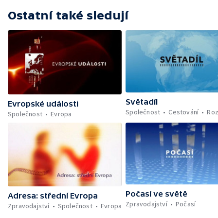
Ostatní také sledují
Světadíl
Evropské události
Společnost
Cestování
Roz
Společnost
Evropa
Počasí ve světě
Adresa: střední Evropa
Zpravodajství
Počasí
Zpravodajství
Společnost
Evropa