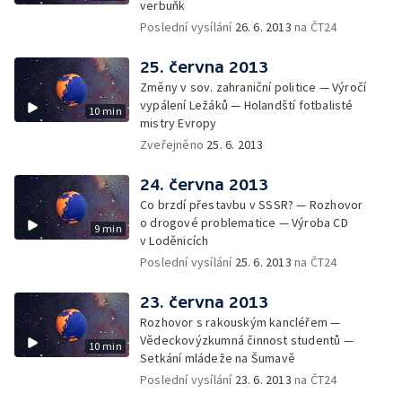
verbuňk
Poslední vysílání
26. 6. 2013
na ČT24
25. června 2013
Změny v sov. zahraniční politice — Výročí
vypálení Ležáků — Holandští fotbalisté
10 min
mistry Evropy
Zveřejněno
25. 6. 2013
24. června 2013
Co brzdí přestavbu v SSSR? — Rozhovor
o drogové problematice — Výroba CD
9 min
v Loděnicích
Poslední vysílání
25. 6. 2013
na ČT24
23. června 2013
Rozhovor s rakouským kancléřem —
Vědeckovýzkumná činnost studentů —
10 min
Setkání mládeže na Šumavě
Poslední vysílání
23. 6. 2013
na ČT24