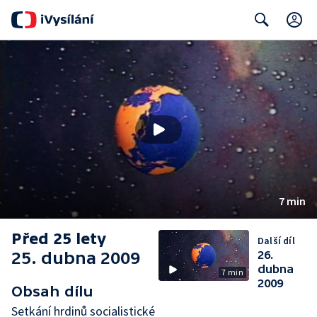
C
Search
7 min
Před 25 lety
Další díl
25. dubna 2009
26.
dubna
7 min
2009
Obsah dílu
Setkání hrdinů socialistické