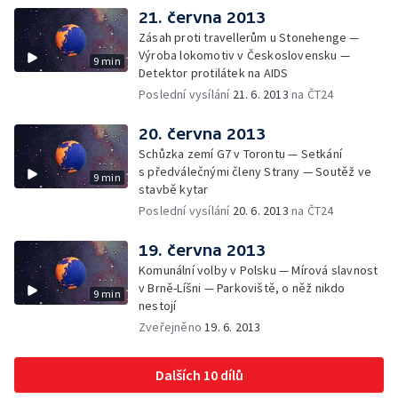
21. června 2013
Zásah proti travellerům u Stonehenge —
Výroba lokomotiv v Československu —
9 min
Detektor protilátek na AIDS
Poslední vysílání
21. 6. 2013
na ČT24
20. června 2013
Schůzka zemí G7 v Torontu — Setkání
s předválečnými členy Strany — Soutěž ve
9 min
stavbě kytar
Poslední vysílání
20. 6. 2013
na ČT24
19. června 2013
Komunální volby v Polsku — Mírová slavnost
v Brně-Líšni — Parkoviště, o něž nikdo
9 min
nestojí
Zveřejněno
19. 6. 2013
Dalších 10 dílů