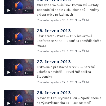
Ohlasy na rokování sov. komunistů — Platy
obchodníků podle zisku obchodů — Změny
10 min
v dopravě o prázdninách
Poslední vysílání
30. 6. 2013
na ČT24
28. června 2013
Jásir Arafat v Praze — 19. všesvazová
konference KSSS — Zkouška zemědělského
9 min
rogala
Poslední vysílání
28. 6. 2013
na ČT24
27. června 2013
Tiskovka o přestavbě v SSSR — Setkání
Jakeše s novináři — První žně obilí na
9 min
Slovensku
Poslední vysílání
27. 6. 2013
na ČT24
26. června 2013
Slavnosti listu Trybuna Ludu — Spotř. chemie
na výstavě Incheba 88 — Jak se tančí
9 min