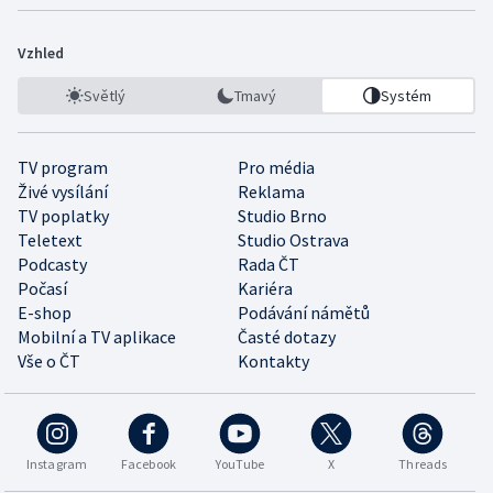
Vzhled
Světlý
Tmavý
Systém
TV program
Pro média
Živé vysílání
Reklama
TV poplatky
Studio Brno
Teletext
Studio Ostrava
Podcasty
Rada ČT
Počasí
Kariéra
E-shop
Podávání námětů
Mobilní a TV aplikace
Časté dotazy
Vše o ČT
Kontakty
Instagram
Facebook
YouTube
X
Threads